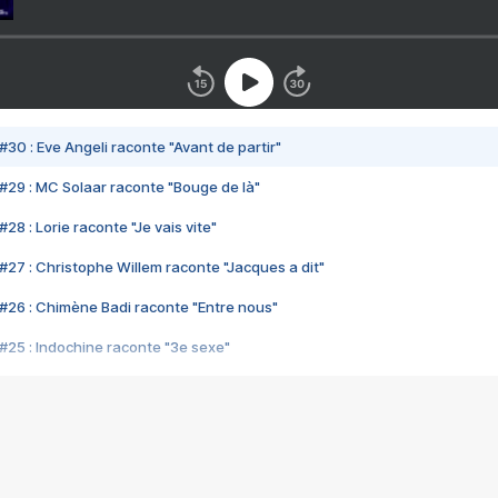
#30 : Eve Angeli raconte "Avant de partir"
#29 : MC Solaar raconte "Bouge de là"
28 : Lorie raconte "Je vais vite"
#27 : Christophe Willem raconte "Jacques a dit"
#26 : Chimène Badi raconte "Entre nous"
#25 : Indochine raconte "3e sexe"
#24 : Zaho raconte "C'est chelou"
#23 : Patrick Bruel raconte "Au café des délices"
#22 : Kyo raconte "Le chemin"