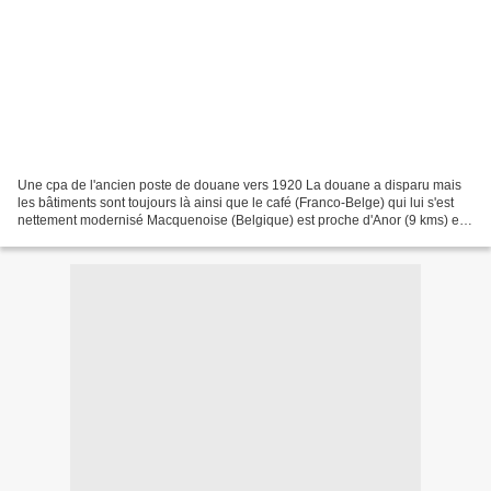
Une cpa de l'ancien poste de douane vers 1920 La douane a disparu mais
les bâtiments sont toujours là ainsi que le café (Franco-Belge) qui lui s'est
nettement modernisé Macquenoise (Belgique) est proche d'Anor (9 kms) et
c'est à cet endroit que le film...