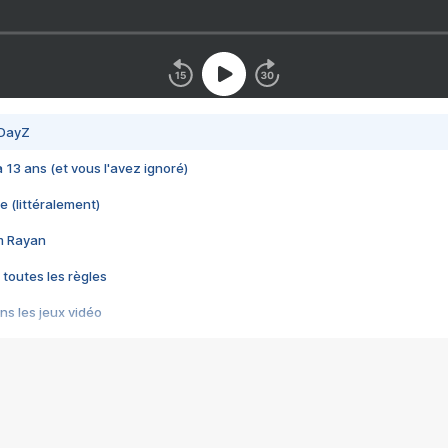
 DayZ
 a 13 ans (et vous l'avez ignoré)
e (littéralement)
im Rayan
 toutes les règles
s les jeux vidéo
us choquant de Rockstar ? - Le scandale BULLY
e plus moche de Steam
du RÊVE tourne au CAUCHEMAR