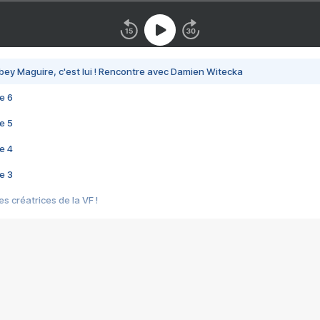
bey Maguire, c'est lui ! Rencontre avec Damien Witecka
e 6
e 5
e 4
e 3
s créatrices de la VF !
e 2
e 1
e Mektoub My Love arrive enfin ! Rencontre avec Shaïn Boumedine et Sal
i : après Toni en famille