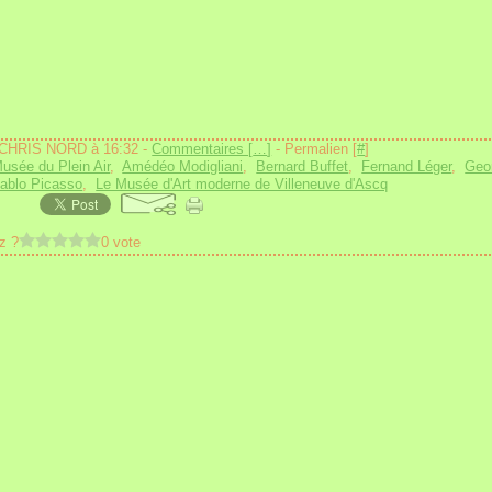
 CHRIS NORD à 16:32 -
Commentaires [
…
]
- Permalien [
#
]
usée du Plein Air
,
Amédéo Modigliani
,
Bernard Buffet
,
Fernand Léger
,
Geo
ablo Picasso
,
Le Musée d'Art moderne de Villeneuve d'Ascq
z ?
0 vote