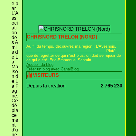
e p
ar
L'A
ss
oci
ati
on
CHRISNORD TRELON (NORD)
de
s A
Au fil du temps, découvrez ma région : L'Avesnois,
mi
_____________________________________ Plutôt
s d
que de regretter ce qui n'est plus, on doit se réjouir de
e L
ce qui a été. Eric-Emmanuel Schmitt
a
Accueil du blog
Ma
Créer un blog avec CanalBlog
iso
VISITEURS
n d
e L
Depuis la création
2 765 230
a F
ag
ne.
Ce
dé
pla
ce
me
nt
d'u
ne