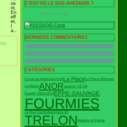
sa
C'EST OÙ LE SUD-AVESNOIS ?
nt.
En
(Cliquer sur la carte)
eff
et,
l
a...
DERNIERS COMMENTAIRES
rges
CATÉGORIES
La Place
La rue du Maréchal Foch
La Place d'Armes
ANOR
guerre 14-18
La Mairie
EPPE-SAUVAGE
Guerre 1914-1918
FOURMIES
La Rue Gambetta
années 60
TRELON
Wallers en Fagne