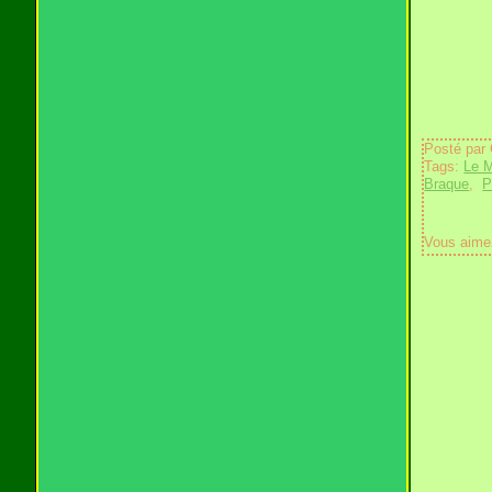
Posté par
Tags:
Le M
Braque
,
P
Vous aime