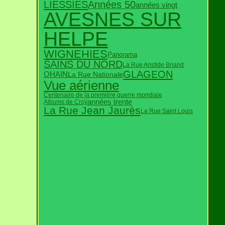
Années 50
LIESSIES
années vingt
AVESNES SUR
HELPE
WIGNEHIES
Panorama
SAINS DU NORD
La Rue Aristide Briand
GLAGEON
OHAIN
La Rue Nationale
Vue aérienne
Centenaire de la première guerre mondiale
années trente
Albums de Croÿ
La Rue Jean Jaurès
La Rue Saint Louis