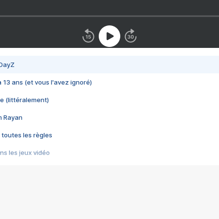
 DayZ
 a 13 ans (et vous l'avez ignoré)
e (littéralement)
im Rayan
 toutes les règles
s les jeux vidéo
us choquant de Rockstar ? - Le scandale BULLY
e plus moche de Steam
du RÊVE tourne au CAUCHEMAR