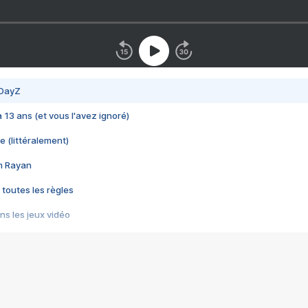
 DayZ
 a 13 ans (et vous l'avez ignoré)
e (littéralement)
im Rayan
 toutes les règles
s les jeux vidéo
us choquant de Rockstar ? - Le scandale BULLY
e plus moche de Steam
du RÊVE tourne au CAUCHEMAR