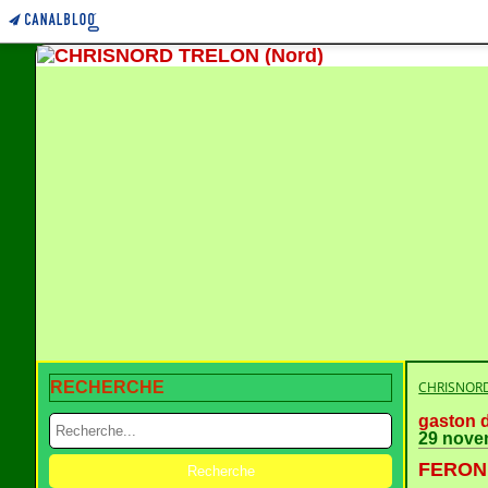
RECHERCHE
CHRISNORD
gaston 
29 nove
FERON 