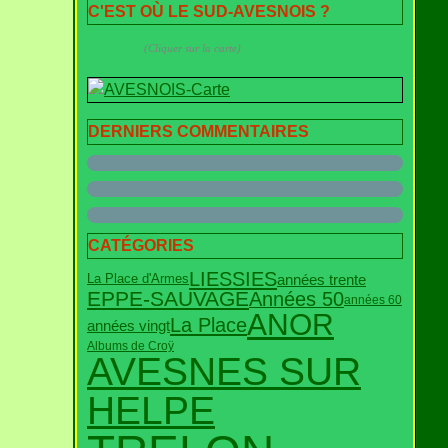
C'EST OÙ LE SUD-AVESNOIS ?
(Cliquer sur la carte)
DERNIERS COMMENTAIRES
CATÉGORIES
LIESSIES
années trente
La Place d'Armes
EPPE-SAUVAGE
Années 50
années 60
ANOR
La Place
années vingt
Albums de Croÿ
AVESNES SUR
HELPE