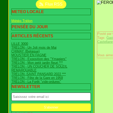
Flux RSS
METEO LOCALE
Météo Trélon
PENSÉE DU JOUR
Posté par
ARTICLES RÉCENTS
Tags:
Gas
Castellane
LILLE 3000
TRELON - Un Joli mois de Mai
CHIMAY (Belgique)
MOUSTIER EN FAGNE
Vous aime
TRELON - Exposition des "Ymagiers"
TRELON - Mon petit jardin fleuri ***
TRELON - UN COUCHER DE SOLEIL
REMARQUABLE
TRELON -SAINT PANSARD 2022 ***
TRELON - Fête de la Gare en 1959
TRELON - La Forêt "vide-ordures"
NEWSLETTER