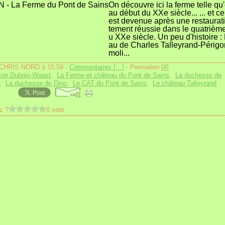
On découvre ici la ferme telle qu'e
au début du XXe siècle... ... et ce
est devenue après une restaurati
tement réussie dans le quatrième
u XXe siècle. Un peu d'histoire :
au de Charles Talleyrand-Périgor
moli...
 CHRIS NORD à 15:59 -
Commentaires [
…
]
- Permalien [
#
]
ton Dubois-Waast
,
La Ferme et château du Pont de Sains
,
La duchesse de
,
La duchesse de Dino
,
Le CAT du Pont de Sains
,
Le château Talleyrand
z ?
0 vote