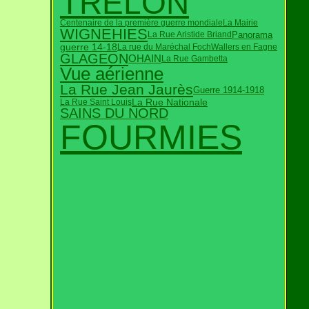
TRELON
Centenaire de la première guerre mondiale
La Mairie
WIGNEHIES
Panorama
La Rue Aristide Briand
guerre 14-18
La rue du Maréchal Foch
Wallers en Fagne
GLAGEON
OHAIN
La Rue Gambetta
Vue aérienne
La Rue Jean Jaurès
Guerre 1914-1918
La Rue Nationale
La Rue Saint Louis
SAINS DU NORD
FOURMIES