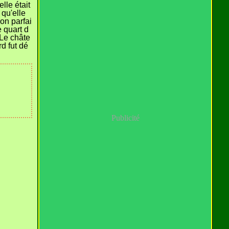
lle était
 qu'elle
on parfai
 quart d
 Le châte
d fut dé
Publicité