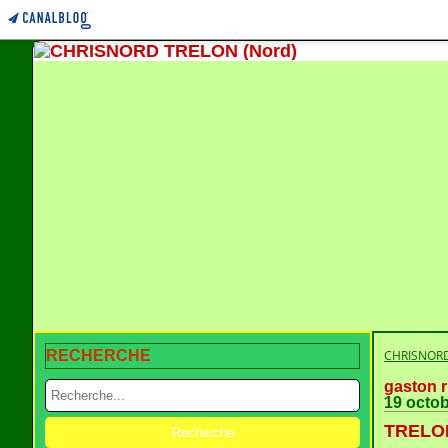
RECHERCHE
CHRISNORD
gaston r
19 octo
TRELON