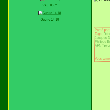
VAL JOLY
Guerre 14-18
Posté par
Tags:
Robe
Jacques D
Philippe B
AFN Trélo
Vous aime