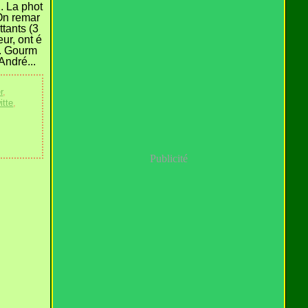
. La phot
 On remar
tants (3
ur, ont é
M. Gourm
André...
r
,
itte
,
Publicité