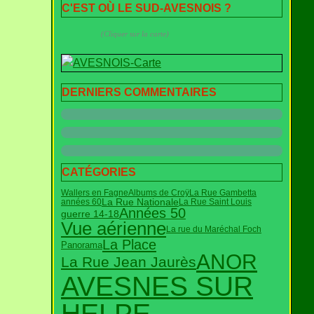
C'EST OÙ LE SUD-AVESNOIS ?
(Cliquer sur la carte)
DERNIERS COMMENTAIRES
CATÉGORIES
Wallers en Fagne
Albums de Croÿ
La Rue Gambetta
La Rue Nationale
années 60
La Rue Saint Louis
Années 50
guerre 14-18
Vue aérienne
La rue du Maréchal Foch
La Place
Panorama
ANOR
La Rue Jean Jaurès
AVESNES SUR
HELPE