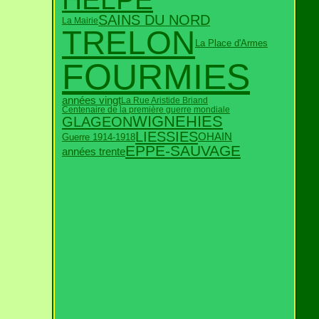
SAINS DU NORD
La Mairie
TRELON
La Place d'Armes
FOURMIES
années vingt
La Rue Aristide Briand
Centenaire de la première guerre mondiale
WIGNEHIES
GLAGEON
LIESSIES
OHAIN
Guerre 1914-1918
EPPE-SAUVAGE
années trente