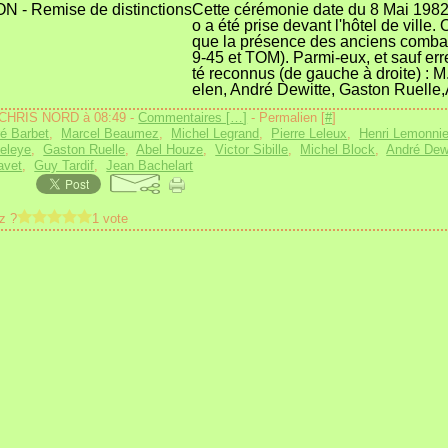
Cette cérémonie date du 8 Mai 1982
o a été prise devant l'hôtel de ville.
que la présence des anciens combat
9-45 et TOM). Parmi-eux, et sauf erre
té reconnus (de gauche à droite) : 
elen, André Dewitte, Gaston Ruelle,
 CHRIS NORD à 08:49 -
Commentaires [
…
]
- Permalien [
#
]
é Barbet
,
Marcel Beaumez
,
Michel Legrand
,
Pierre Leleux
,
Henri Lemonnie
eleye
,
Gaston Ruelle
,
Abel Houze
,
Victor Sibille
,
Michel Block
,
André Dew
avet
,
Guy Tardif
,
Jean Bachelart
z ?
1 vote