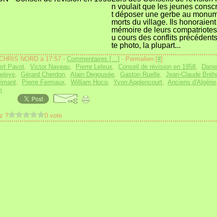
n voulait que les jeunes conscri
t déposer une gerbe au monu
morts du village. Ils honoraient
mémoire de leurs compatriotes
u cours des conflits précédents
te photo, la plupart...
 CHRIS NORD à 17:57 -
Commentaires [
…
]
- Permalien [
#
]
rt Pavot
,
Victor Naveau
,
Pierre Leleux
,
Conseil de révision en 1958
,
Dani
eleye
,
Gérard Cherdon
,
Alain Degousée
,
Gaston Ruelle
,
Jean-Claude Bréh
rimant
,
Pierre Fermaux
,
William Hocq
,
Yvon Applencourt
,
Anciens d'Algérie
n
z ?
0 vote