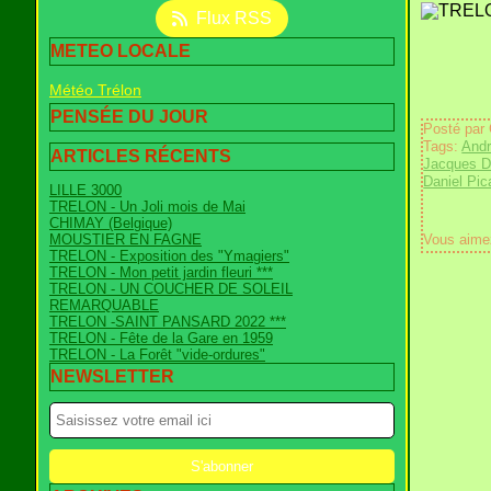
Flux RSS
METEO LOCALE
Météo Trélon
PENSÉE DU JOUR
Posté par
Tags:
Andr
ARTICLES RÉCENTS
Jacques D
Daniel Pic
LILLE 3000
TRELON - Un Joli mois de Mai
CHIMAY (Belgique)
MOUSTIER EN FAGNE
Vous aime
TRELON - Exposition des "Ymagiers"
TRELON - Mon petit jardin fleuri ***
TRELON - UN COUCHER DE SOLEIL
REMARQUABLE
TRELON -SAINT PANSARD 2022 ***
TRELON - Fête de la Gare en 1959
TRELON - La Forêt "vide-ordures"
NEWSLETTER