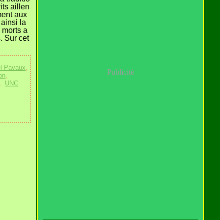
ts aillen
ment aux
 ainsi la
 morts a
. Sur cet
el Pavaux
,
Publicité
on
,
,
UNC