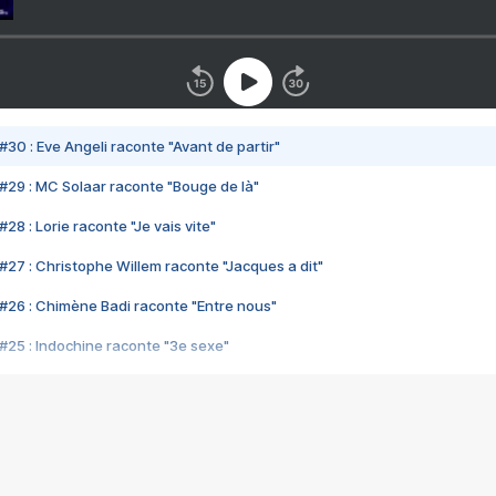
#30 : Eve Angeli raconte "Avant de partir"
#29 : MC Solaar raconte "Bouge de là"
28 : Lorie raconte "Je vais vite"
#27 : Christophe Willem raconte "Jacques a dit"
#26 : Chimène Badi raconte "Entre nous"
#25 : Indochine raconte "3e sexe"
#24 : Zaho raconte "C'est chelou"
#23 : Patrick Bruel raconte "Au café des délices"
#22 : Kyo raconte "Le chemin"