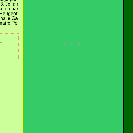
. Je la r
ation par
 Peugeot
ns le Ga
nnaire Pe
is
Publicité