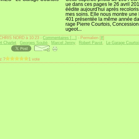
ue dans ces pages le 26 avril 2013
éédite aujourd'hui après recoloris
mes soins. Elle nous montre une
401 présentée la même année da
rage Pierre Courtois, Concessio
ugeot...
 CHRIS NORD à 10:23 -
Commentaires [
…
]
- Permalien [
#
]
rt Charlet
,
Georges Soulié
,
Marcel Jenny
,
Robert Pavot
,
Le Garage Courto
z ?
1 vote