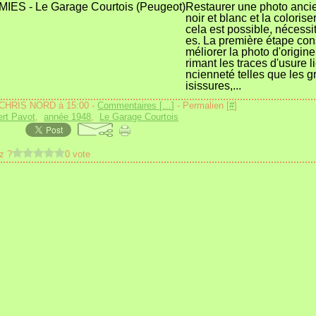
Restaurer une photo anci
noir et blanc et la colorise
cela est possible, nécessi
es. La première étape con
méliorer la photo d'origin
rimant les traces d'usure li
ncienneté telles que les gr
isissures,...
 CHRIS NORD à 15:00 -
Commentaires [
…
]
- Permalien [
#
]
rt Pavot
,
année 1948
,
Le Garage Courtois
z ?
0 vote