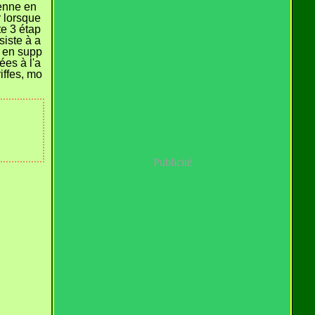
enne en
r lorsque
te 3 étap
siste à a
e en supp
ées à l'a
iffes, mo
Publicité