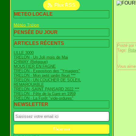
Flux RSS
METEO LOCALE
Météo Trélon
PENSÉE DU JOUR
ARTICLES RÉCENTS
Posté par
Tags:
Robe
LILLE 3000
TRELON - Un Joli mois de Mai
CHIMAY (Belgique)
MOUSTIER EN FAGNE
Vous aime
TRELON - Exposition des "Ymagiers"
TRELON - Mon petit jardin fleuri ***
TRELON - UN COUCHER DE SOLEIL
REMARQUABLE
TRELON -SAINT PANSARD 2022 ***
TRELON - Fête de la Gare en 1959
TRELON - La Forêt "vide-ordures"
NEWSLETTER