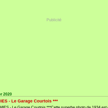
Publicité
er 2020
ES - Le Garage Courtois ***
Cette superbe photo de 1934 est 