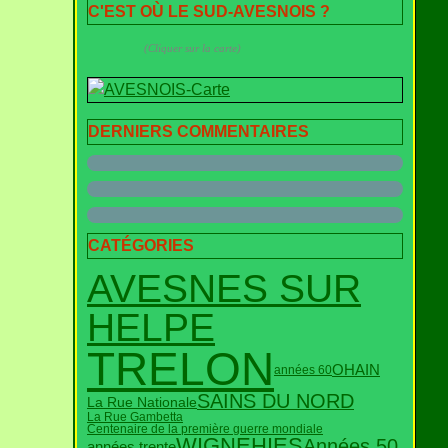
C'EST OÙ LE SUD-AVESNOIS ?
(Cliquer sur la carte)
DERNIERS COMMENTAIRES
CATÉGORIES
AVESNES SUR
HELPE
TRELON
OHAIN
années 60
SAINS DU NORD
La Rue Nationale
La Rue Gambetta
Centenaire de la première guerre mondiale
WIGNEHIES
Années 50
années trente