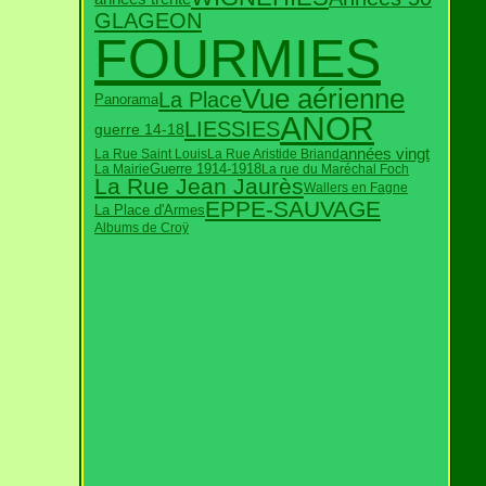
GLAGEON
FOURMIES
Vue aérienne
La Place
Panorama
ANOR
LIESSIES
guerre 14-18
années vingt
La Rue Saint Louis
La Rue Aristide Briand
Guerre 1914-1918
La Mairie
La rue du Maréchal Foch
La Rue Jean Jaurès
Wallers en Fagne
EPPE-SAUVAGE
La Place d'Armes
Albums de Croÿ