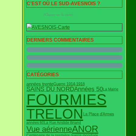
C'EST OÙ LE SUD-AVESNOIS ?
(Cliquer sur la carte)
DERNIERS COMMENTAIRES
CATÉGORIES
années trente
Guerre 1914-1918
SAINS DU NORD
Années 50
La Mairie
FOURMIES
TRELON
La Place d'Armes
années 60
La Rue Aristide Briand
ANOR
Vue aérienne
Centenaire de la première guerre mondiale