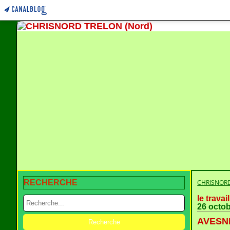
RECHERCHE
CHRISNORD
le trava
26 octo
AVESNE