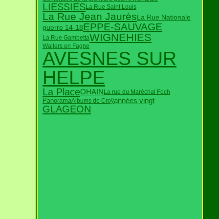
LIESSIES
La Rue Saint Louis
La Rue Jean Jaurès
La Rue Nationale
EPPE-SAUVAGE
guerre 14-18
WIGNEHIES
La Rue Gambetta
Wallers en Fagne
AVESNES SUR
HELPE
La Place
OHAIN
La rue du Maréchal Foch
années vingt
Panorama
Albums de Croÿ
GLAGEON