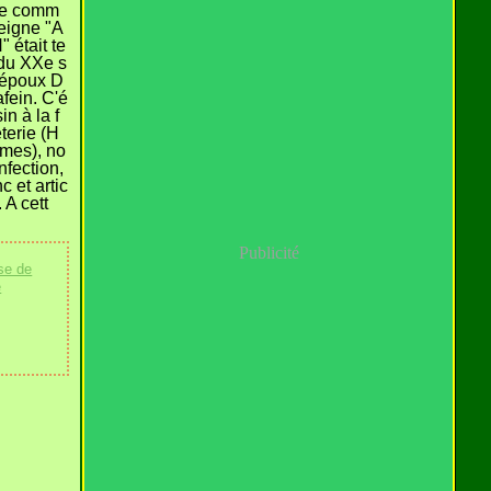
le comm
seigne "A
était te
 du XXe s
s époux D
fein. C'é
in à la f
terie (H
mes), no
nfection,
c et artic
. A cett
Publicité
se de
e