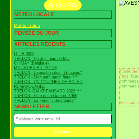
Flux RSS
METEO LOCALE
Météo Trélon
PENSÉE DU JOUR
ARTICLES RÉCENTS
LILLE 3000
TRELON - Un Joli mois de Mai
CHIMAY (Belgique)
MOUSTIER EN FAGNE
Posté par
TRELON - Exposition des "Ymagiers"
Tags:
Rue
TRELON - Mon petit jardin fleuri ***
commerça
TRELON - UN COUCHER DE SOLEIL
commercia
REMARQUABLE
TRELON -SAINT PANSARD 2022 ***
TRELON - Fête de la Gare en 1959
TRELON - La Forêt "vide-ordures"
Vous aime
NEWSLETTER