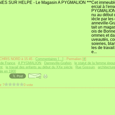
Cet immeub
ercial à l'en
PYGMALION" 
nu au début
iècle par le
anneville-Gra
tait un magas
ois de Bonne
ommes et da
uveautés, co
soieries, blan
les de travail
e...
 CHRIS NORD à 15:45 -
Commentaires [
…
]
- Permalien [
#
]
 de France
,
A PYGMALION
,
Danneville-Grafein
,
le statut de la femme épou
nt
,
le travail des enfants au début du XXe siècle
,
Rue Gossuin
,
architectur
le en 1900
z ?
0 vote