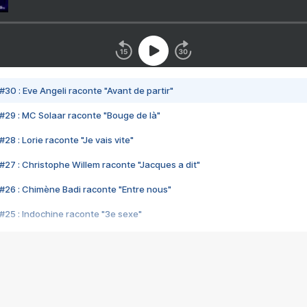
#30 : Eve Angeli raconte "Avant de partir"
#29 : MC Solaar raconte "Bouge de là"
28 : Lorie raconte "Je vais vite"
#27 : Christophe Willem raconte "Jacques a dit"
#26 : Chimène Badi raconte "Entre nous"
#25 : Indochine raconte "3e sexe"
#24 : Zaho raconte "C'est chelou"
#23 : Patrick Bruel raconte "Au café des délices"
#22 : Kyo raconte "Le chemin"