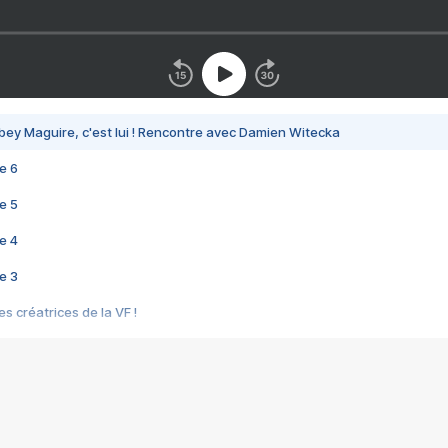
bey Maguire, c'est lui ! Rencontre avec Damien Witecka
e 6
e 5
e 4
e 3
s créatrices de la VF !
e 2
e 1
e Mektoub My Love arrive enfin ! Rencontre avec Shaïn Boumedine et Sal