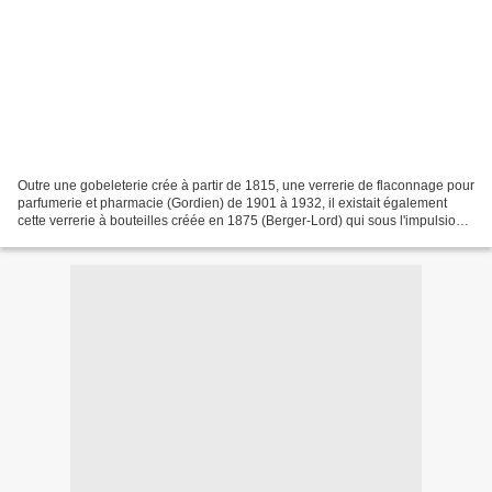
Outre une gobeleterie crée à partir de 1815, une verrerie de flaconnage pour
parfumerie et pharmacie (Gordien) de 1901 à 1932, il existait également
cette verrerie à bouteilles créée en 1875 (Berger-Lord) qui sous l'impulsion
de M. Mulat fera partie d'un...