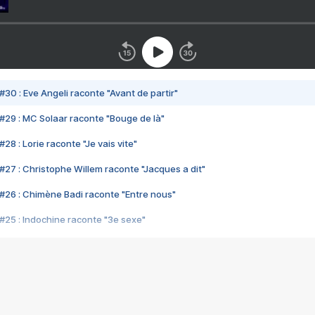
#30 : Eve Angeli raconte "Avant de partir"
#29 : MC Solaar raconte "Bouge de là"
28 : Lorie raconte "Je vais vite"
#27 : Christophe Willem raconte "Jacques a dit"
#26 : Chimène Badi raconte "Entre nous"
#25 : Indochine raconte "3e sexe"
#24 : Zaho raconte "C'est chelou"
#23 : Patrick Bruel raconte "Au café des délices"
#22 : Kyo raconte "Le chemin"