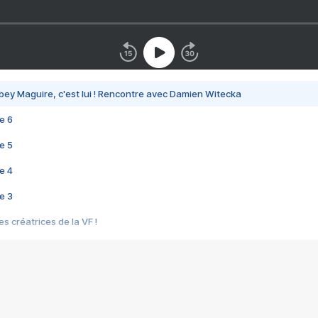
bey Maguire, c'est lui ! Rencontre avec Damien Witecka
e 6
e 5
e 4
e 3
s créatrices de la VF !
e 2
e 1
e Mektoub My Love arrive enfin ! Rencontre avec Shaïn Boumedine et Sal