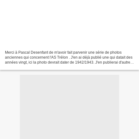
Merci à Pascal Desenfant de m'avoir fait parvenir une série de photos
anciennes qui concernent l'AS Trélon . J'en ai déjà publié une qui datait des
années vingt, ici la photo devrait dater de 1942/1943. J'en publierai d'autres
dans les prochaines semaines....