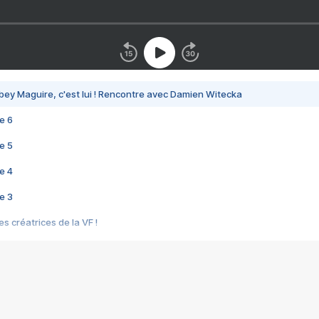
bey Maguire, c'est lui ! Rencontre avec Damien Witecka
e 6
e 5
e 4
e 3
s créatrices de la VF !
e 2
e 1
e Mektoub My Love arrive enfin ! Rencontre avec Shaïn Boumedine et Sal