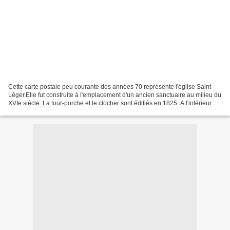
Cette carte postale peu courante des années 70 représente l'église Saint
Léger.Elle fut construite à l'emplacement d'un ancien sanctuaire au milieu du
XVIe siècle. La tour-porche et le clocher sont édifiés en 1825. A l'intérieur on
peut y découvrir un...