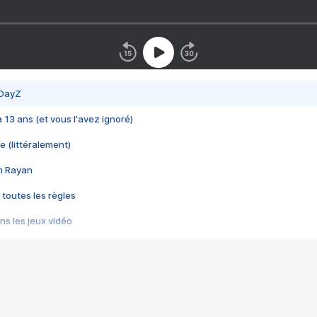
 DayZ
 a 13 ans (et vous l'avez ignoré)
e (littéralement)
im Rayan
 toutes les règles
s les jeux vidéo
us choquant de Rockstar ? - Le scandale BULLY
e plus moche de Steam
du RÊVE tourne au CAUCHEMAR