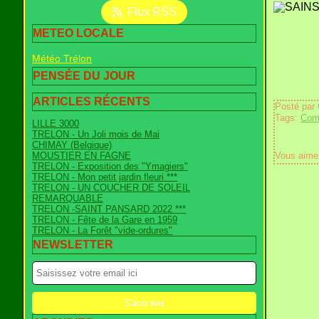
Flux RSS
METEO LOCALE
Météo Trélon
PENSÉE DU JOUR
ARTICLES RÉCENTS
Posté par
Tags:
Com
LILLE 3000
TRELON - Un Joli mois de Mai
CHIMAY (Belgique)
MOUSTIER EN FAGNE
Vous aime
TRELON - Exposition des "Ymagiers"
TRELON - Mon petit jardin fleuri ***
TRELON - UN COUCHER DE SOLEIL
REMARQUABLE
TRELON -SAINT PANSARD 2022 ***
TRELON - Fête de la Gare en 1959
TRELON - La Forêt "vide-ordures"
NEWSLETTER