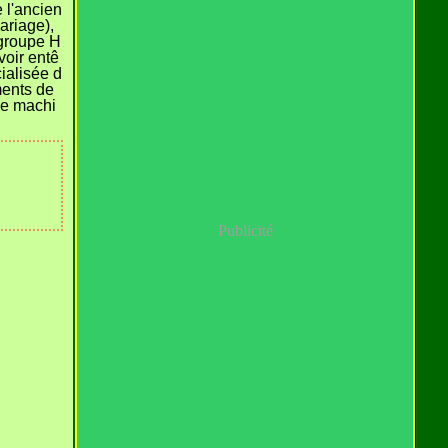
 l'ancien
ariage),
 groupe H
voir entê
ialisée d
ments de
de machi
Publicité