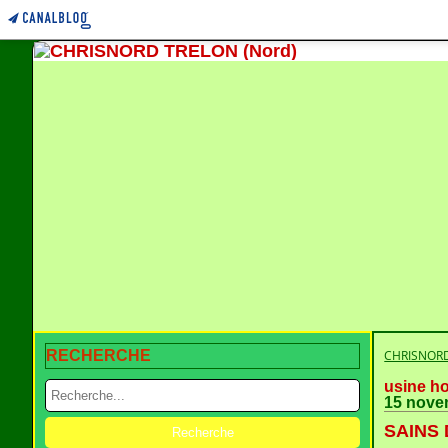
RECHERCHE
CHRISNORD
usine h
15 nove
SAINS 