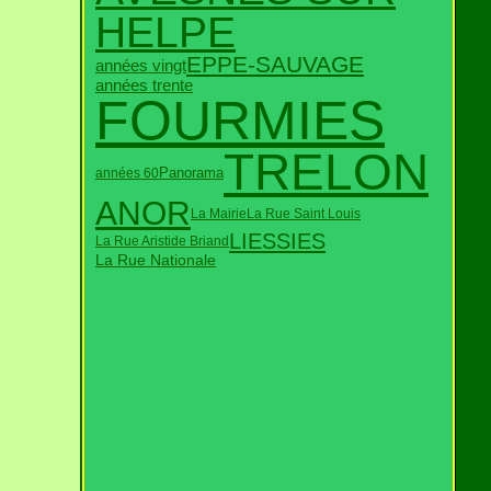
HELPE
EPPE-SAUVAGE
années vingt
années trente
FOURMIES
TRELON
Panorama
années 60
ANOR
La Mairie
La Rue Saint Louis
LIESSIES
La Rue Aristide Briand
La Rue Nationale