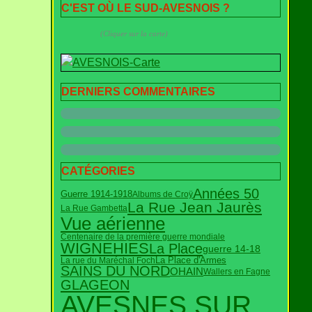
C'EST OÙ LE SUD-AVESNOIS ?
(Cliquer sur la carte)
DERNIERS COMMENTAIRES
CATÉGORIES
Années 50
Guerre 1914-1918
Albums de Croÿ
La Rue Jean Jaurès
La Rue Gambetta
Vue aérienne
Centenaire de la première guerre mondiale
WIGNEHIES
La Place
guerre 14-18
La rue du Maréchal Foch
La Place d'Armes
SAINS DU NORD
OHAIN
Wallers en Fagne
GLAGEON
AVESNES SUR