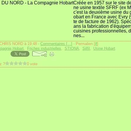
Créée en 1957 sur le site de
ne usine textile SFRF (ex M
c'est la deuxième usine du
obart en France avec Evry (
te de facture de 1962). Spéc
ans la fabrication d'équipe
cuisines professionnelles, 
nes...
 CHRIS NORD à 19:48 -
Commentaires [
…
]
- Permalien [
#
]
pagnie Hobart
,
Friches industrielles
,
STIONA
,
Silfil
,
Usine Hobart
z ?
0 vote