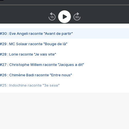
#30 : Eve Angeli raconte "Avant de partir"
#29 : MC Solaar raconte "Bouge de là"
28 : Lorie raconte "Je vais vite"
#27 : Christophe Willem raconte "Jacques a dit"
#26 : Chimène Badi raconte "Entre nous"
#25 : Indochine raconte "3e sexe"
#24 : Zaho raconte "C'est chelou"
#23 : Patrick Bruel raconte "Au café des délices"
#22 : Kyo raconte "Le chemin"
#21 : Nolwenn Leroy raconte "Cassé"