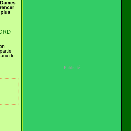
s Dames
rrencer
 plus
NORD
ion
partie
 eaux de
Publicité