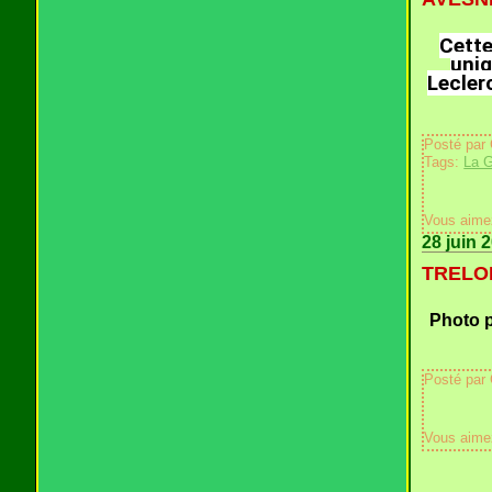
Cette
uniq
Lecler
Posté par
Tags:
La G
Vous aime
28 juin 
TRELON 
Photo p
Posté par
Vous aime