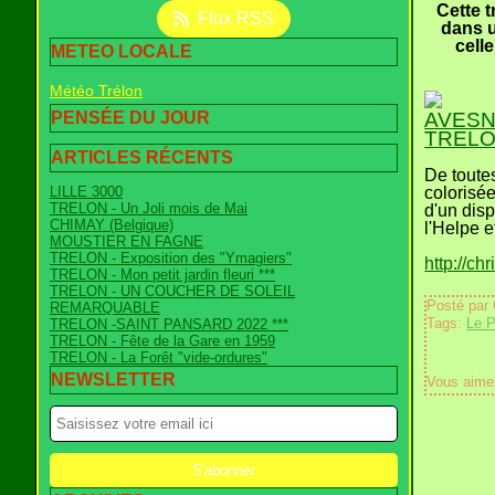
Cette 
Flux RSS
dans u
celle
METEO LOCALE
Météo Trélon
PENSÉE DU JOUR
AVESNE
TRELON
ARTICLES RÉCENTS
De toutes
LILLE 3000
colorisée
TRELON - Un Joli mois de Mai
d'un disp
CHIMAY (Belgique)
l'Helpe e
MOUSTIER EN FAGNE
TRELON - Exposition des "Ymagiers"
http://c
TRELON - Mon petit jardin fleuri ***
TRELON - UN COUCHER DE SOLEIL
Posté par
REMARQUABLE
Tags:
Le 
TRELON -SAINT PANSARD 2022 ***
TRELON - Fête de la Gare en 1959
TRELON - La Forêt "vide-ordures"
NEWSLETTER
Vous aime