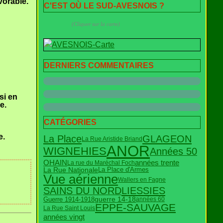
vorable.
C'EST OÙ LE SUD-AVESNOIS ?
(Cliquer sur la carte)
.
DERNIERS COMMENTAIRES
si en
e.
CATÉGORIES
e.
La Place
GLAGEON
La Rue Aristide Briand
ANOR
WIGNEHIES
Années 50
années trente
OHAIN
La rue du Maréchal Foch
La Rue Nationale
La Place d'Armes
Vue aérienne
Wallers en Fagne
SAINS DU NORD
LIESSIES
guerre 14-18
Guerre 1914-1918
années 60
EPPE-SAUVAGE
La Rue Saint Louis
années vingt