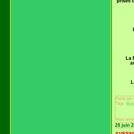
prises 
La f
a
L
Posté par
Tags:
Mon
Vous aime
28 juin 
AVESNE