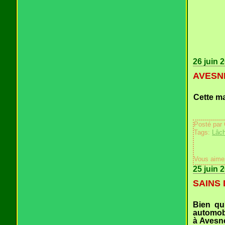
26 juin 
AVESNE
Cette ma
Posté par
Tags:
Lâch
Vous aime
25 juin 
SAINS 
Bien qu
automob
à Avesne