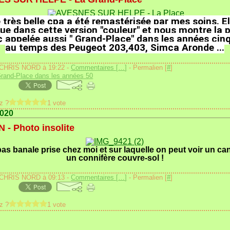
 très belle cpa a été remastérisée par mes soins. El
ue dans cette version "couleur" et nous montre la 
c appelée aussi " Grand-Place" dans les années cin
au temps des Peugeot 203,403, Simca Aronde ...
 CHRIS NORD à 19:22 -
Commentaires [
…
]
- Permalien [
#
]
rand-Place dans les années 50
z ?
1 vote
2020
- Photo insolite
as banale prise chez moi et sur laquelle on peut voir un ca
un connifère couvre-sol !
 CHRIS NORD à 09:13 -
Commentaires [
…
]
- Permalien [
#
]
z ?
1 vote