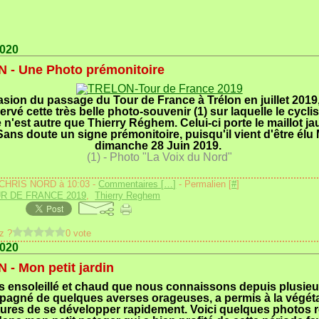
2020
 - Une Photo prémonitoire
asion du passage du Tour de France à Trélon en juillet 2019,
rvé cette très belle photo-souvenir (1) sur laquelle le cycli
 n'est autre que Thierry Réghem. Celui-ci porte le maillot j
Sans doute un signe prémonitoire, puisqu'il vient d'être élu
dimanche 28 Juin 2019.
(1) - Photo "La Voix du Nord"
 CHRIS NORD à 10:03 -
Commentaires [
…
]
- Permalien [
#
]
R DE FRANCE 2019
,
Thierry Reghem
z ?
0 vote
2020
- Mon petit jardin
 ensoleillé et chaud que nous connaissons depuis plusieur
agné de quelques averses orageuses, a permis à la végéta
tures de se développer rapidement. Voici quelques photos 