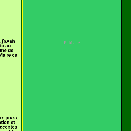
 j'avais
Publicité
ste au
aune de
 Maire ce
s jours,
tion et
récentes