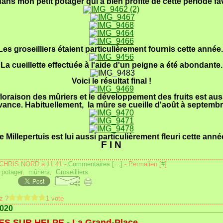
dans mon petit potager qui a bien profité de cette période fa
Les groseilliers étaient particulièrement fournis cette année
La cueillette effectuée à l'aide d'un peigne a été abondante.
Voici le résultat final !
loraison des mûriers et le développement des fruits est aus
vance. Habituellement, la mûre se cueille d'août à septembr
e Millepertuis est lui aussi particulièrement fleuri cette anné
F I N
 CHRIS NORD à 11:41 -
Commentaires [
…
]
- Permalien [
#
]
 potager
,
mûriers
,
Groseilliers
z ?
1 vote
2020
S SUR HELPE - La Grand-Place