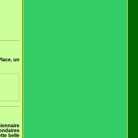
Place, un
ionnaire
ondaires
tte belle