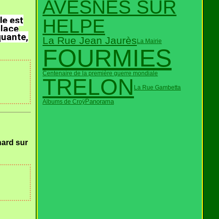
AVESNES SUR
le est
HELPE
place
quante,
La Rue Jean Jaurès
La Mairie
FOURMIES
Centenaire de la première guerre mondiale
TRELON
La Rue Gambetta
Panorama
Albums de Croÿ
nard sur