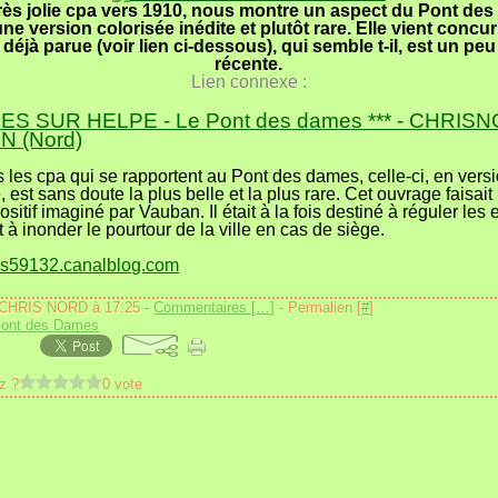
très jolie cpa vers 1910, nous montre un aspect du Pont de
ne version colorisée inédite et plutôt rare. Elle vient concu
 déjà parue (voir lien ci-dessous), qui semble t-il, est un peu
récente.
Lien connexe :
S SUR HELPE - Le Pont des dames *** - CHRIS
 (Nord)
 les cpa qui se rapportent au Pont des dames, celle-ci, en vers
, est sans doute la plus belle et la plus rare. Cet ouvrage faisait 
ositif imaginé par Vauban. Il était à la fois destiné à réguler les
t à inonder le pourtour de la ville en cas de siège.
hris59132.canalblog.com
 CHRIS NORD à 17:25 -
Commentaires [
…
]
- Permalien [
#
]
Pont des Dames
z ?
0 vote