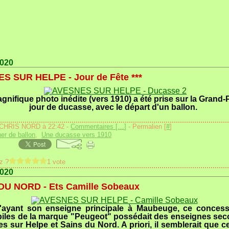
2020
S SUR HELPE - Jour de Fête ***
gnifique photo inédite (vers 1910) a été prise sur la Grand-
jour de ducasse, avec le départ d'un ballon.
 CHRIS NORD à 22:42 -
Commentaires [
…
]
- Permalien [
#
]
er de ballon
,
Une ducasse vers 1910
z ?
1 vote
2020
DU NORD - Ets Camille Sobeaux
'ayant son enseigne principale à Maubeuge, ce concess
iles de la marque "Peugeot" possédait des enseignes sec
s sur Helpe et Sains du Nord. A priori, il semblerait que ce