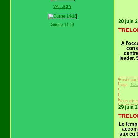
VAL JOLY
30 juin 
Guerre 14-18
TRELON
A l'occ
conse
centre
leader. 
Posté par
Tags:
TOU
Vous aime
29 juin 
TRELON 
Le temps
accomp
aux cul