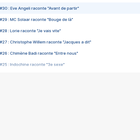
#30 : Eve Angeli raconte "Avant de partir"
#29 : MC Solaar raconte "Bouge de là"
28 : Lorie raconte "Je vais vite"
#27 : Christophe Willem raconte "Jacques a dit"
#26 : Chimène Badi raconte "Entre nous"
#25 : Indochine raconte "3e sexe"
#24 : Zaho raconte "C'est chelou"
#23 : Patrick Bruel raconte "Au café des délices"
#22 : Kyo raconte "Le chemin"
#21 : Nolwenn Leroy raconte "Cassé"
#20 : Patrick Hernandez raconte "Born to be alive"
#19 : Lorie raconte "Près de moi"