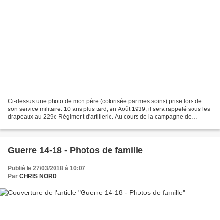
Ci-dessus une photo de mon père (colorisée par mes soins) prise lors de
son service militaire. 10 ans plus tard, en Août 1939, il sera rappelé sous les
drapeaux au 229e Régiment d'artillerie. Au cours de la campagne de
Dunkerque en Mai 1940, il sera fait...
Guerre 14-18 - Photos de famille
Publié le 27/03/2018 à 10:07
Par
CHRIS NORD