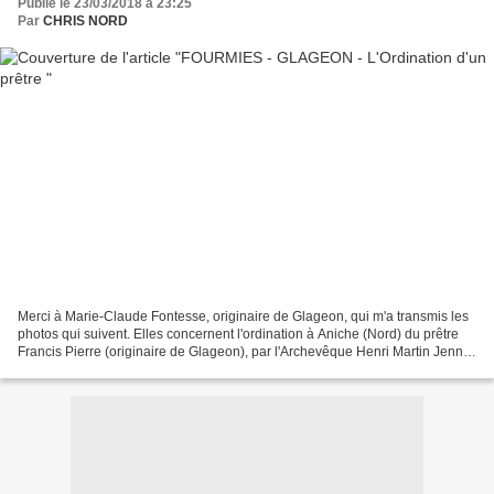
Publié le 23/03/2018 à 23:25
Par
CHRIS NORD
Merci à Marie-Claude Fontesse, originaire de Glageon, qui m'a transmis les
photos qui suivent. Elles concernent l'ordination à Aniche (Nord) du prêtre
Francis Pierre (originaire de Glageon), par l'Archevêque Henri Martin Jenny
(originaire de Fourmies)....