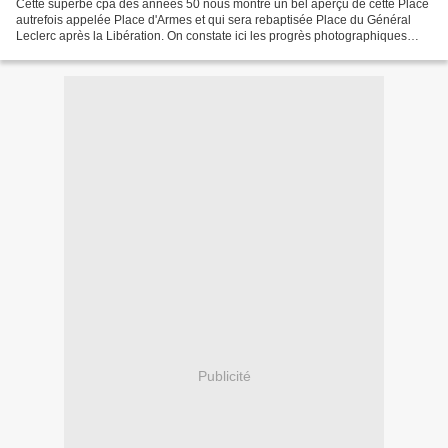
Cette superbe cpa des années 50 nous montre un bel aperçu de cette Place
autrefois appelée Place d'Armes et qui sera rebaptisée Place du Général
Leclerc après la Libération. On constate ici les progrès photographiques
réalisés au niveau des couleurs par...
Publicité