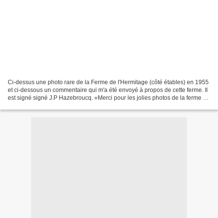
Ci-dessus une photo rare de la Ferme de l'Hermitage (côté étables) en 1955
et ci-dessous un commentaire qui m'a été envoyé à propos de cette ferme. Il
est signé signé J.P Hazebroucq. «Merci pour les jolies photos de la ferme de
l'hermitage, mes parents...