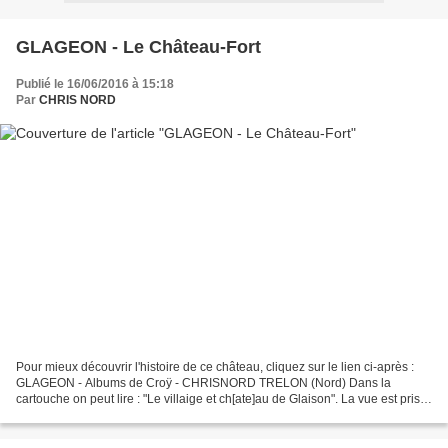
GLAGEON - Le Château-Fort
Publié le 16/06/2016 à 15:18
Par
CHRIS NORD
Pour mieux découvrir l'histoire de ce château, cliquez sur le lien ci-après :
GLAGEON - Albums de Croÿ - CHRISNORD TRELON (Nord) Dans la
cartouche on peut lire : "Le villaige et ch[ate]au de Glaison". La vue est prise
du sud et l'orientation donnée coïncide...