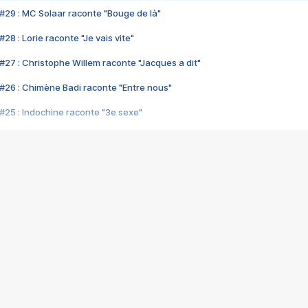
#29 : MC Solaar raconte "Bouge de là"
28 : Lorie raconte "Je vais vite"
#27 : Christophe Willem raconte "Jacques a dit"
#26 : Chimène Badi raconte "Entre nous"
#25 : Indochine raconte "3e sexe"
#24 : Zaho raconte "C'est chelou"
#23 : Patrick Bruel raconte "Au café des délices"
#22 : Kyo raconte "Le chemin"
#21 : Nolwenn Leroy raconte "Cassé"
#20 : Patrick Hernandez raconte "Born to be alive"
#19 : Lorie raconte "Près de moi"
#18 : Michael Jones raconte "A nos actes manqués" (avec Jean-Jacque