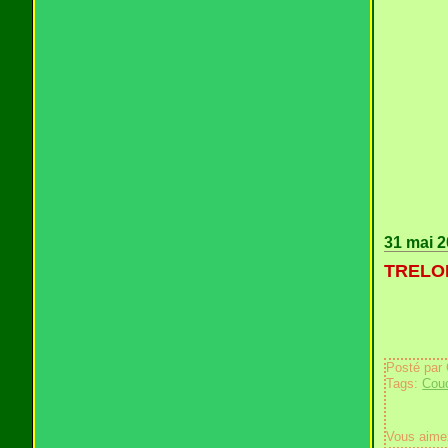
31 mai 
TRELON
Posté par
Tags:
Couc
Vous aime