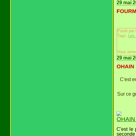
29 mai 
FOURMI
Posté par
Tags:
Les 
Vous aime
29 mai 
OHAIN -
C'est e
Sur ce g
OHAIN 
C'est le
seconde 