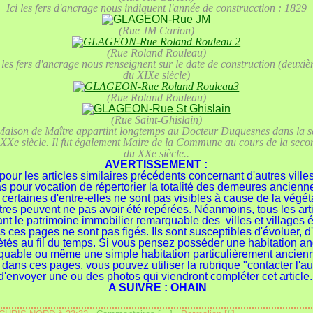
Ici les fers d'ancrage nous indiquent l'année de construcction : 1829
(Rue JM Carion)
(Rue Roland Rouleau)
i les fers d'ancrage nous renseignent sur le date de construction (deuxi
du XIXe siècle)
(Rue Roland Rouleau)
(Rue Saint-Ghislain)
Maison de Maître appartint longtemps au Docteur Duquesnes dans la 
 XXe siècle. Il fut également Maire de la Commune au cours de la seco
du XXe siècle..
AVERTISSEMENT :
ur les articles similaires précédents concernant d'autres villes,
as pour vocation de répertorier la totalité des demeures ancienn
ertaines d'entre-elles ne sont pas visibles à cause de la végéta
tres peuvent ne pas avoir été repérées. Néanmoins, tous les art
nt le patrimoine immobilier remarquable des villes et villages
s ces pages ne sont pas figés. Ils sont susceptibles d'évoluer, d'
tés au fil du temps. Si vous pensez posséder une habitation a
quable ou même une simple habitation particulièrement ancien
ans ces pages, vous pouvez utiliser la rubrique "contacter l'aut
d'envoyer une ou des photos qui viendront compléter cet article
A SUIVRE : OHAIN