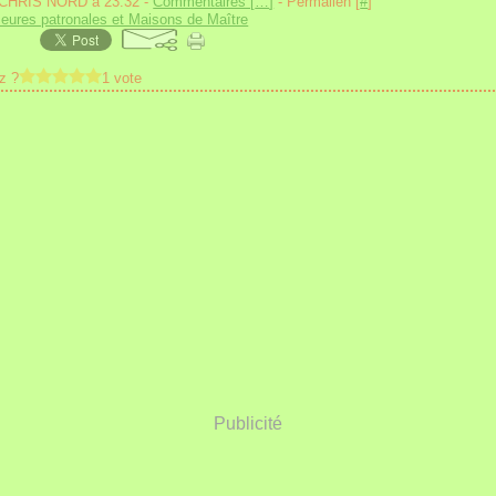
 CHRIS NORD à 23:32 -
Commentaires [
…
]
- Permalien [
#
]
ures patronales et Maisons de Maître
z ?
1 vote
Publicité