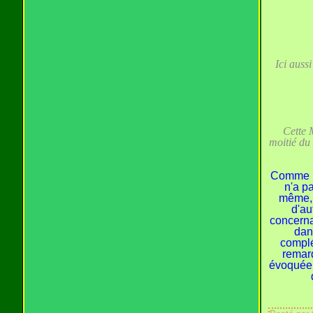
Ici auss
Cette 
moitié du
Comme po
n'a p
même, c
d'au
concerna
dan
complé
remar
évoquée d