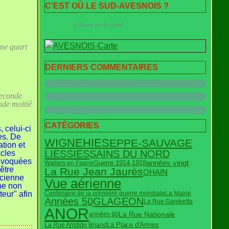
C'EST OÙ LE SUD-AVESNOIS ?
(Cliquer sur la carte)
ème quart
DERNIERS COMMENTAIRES
seconde
nde moitié
CATÉGORIES
 celui-ci
es. De
WIGNEHIES
EPPE-SAUVAGE
tion et
SAINS DU NORD
LIESSIES
icles
 évoquées
années vingt
Guerre 1914-1918
Wallers en Fagne
être
La Rue Jean Jaurès
OHAIN
ncienne
Vue aérienne
ne non
eur" afin
Centenaire de la première guerre mondiale
La Mairie
Années 50
GLAGEON
.
La Rue Gambetta
ANOR
La Rue Nationale
années 60
La Rue Aristide Briand
La Place d'Armes