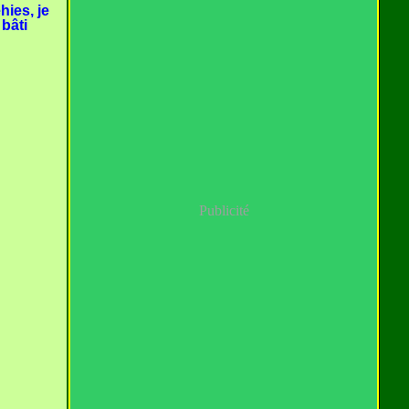
ies, je
bâti
Publicité