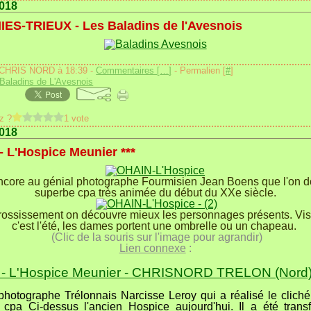
2018
ES-TRIEUX - Les Baladins de l'Avesnois
 CHRIS NORD à 18:39 -
Commentaires [
…
]
- Permalien [
#
]
Baladins de L'Avesnois
z ?
1 vote
2018
 L'Hospice Meunier ***
ncore au génial photographe Fourmisien Jean Boens que l'on do
superbe cpa très animée du début du XXe siècle.
rossissement on découvre mieux les personnages présents. Vi
c'est l'été, les dames portent une ombrelle ou un chapeau.
(Clic de la souris sur l'image pour agrandir)
Lien connexe
:
- L'Hospice Meunier - CHRISNORD TRELON (Nord
 photographe Trélonnais Narcisse Leroy qui a réalisé le cliché
cpa Ci-dessus l'ancien Hospice aujourd'hui. Il a été tran