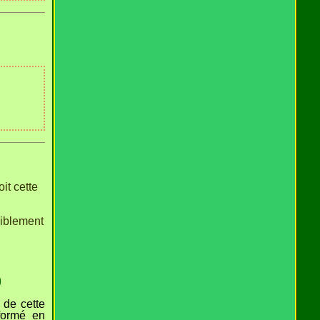
it cette
siblement
)
 de cette
sformé en