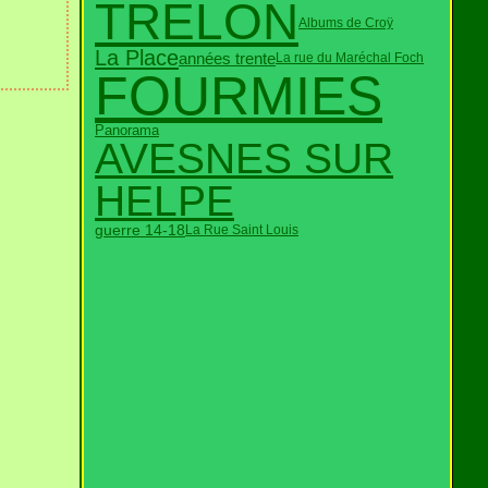
TRELON
Albums de Croÿ
La Place
années trente
La rue du Maréchal Foch
FOURMIES
Panorama
AVESNES SUR
HELPE
guerre 14-18
La Rue Saint Louis