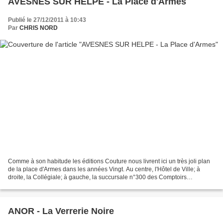
AVESNES SUR HELPE - La Place d'Armes
Publié le 27/12/2011 à 10:43
Par
CHRIS NORD
Comme à son habitude les éditions Couture nous livrent ici un très joli plan
de la place d'Armes dans les années Vingt. Au centre, l'Hôtel de Ville; à
droite, la Collégiale; à gauche, la succursale n°300 des Comptoirs
Français*. * La fin du 19 e siècle...
ANOR - La Verrerie Noire