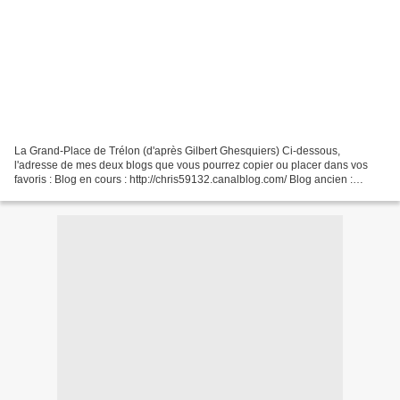
La Grand-Place de Trélon (d'après Gilbert Ghesquiers) Ci-dessous,
l'adresse de mes deux blogs que vous pourrez copier ou placer dans vos
favoris : Blog en cours : http://chris59132.canalblog.com/ Blog ancien :
http://chrisnord.sportblog.fr/ Je vous donne...