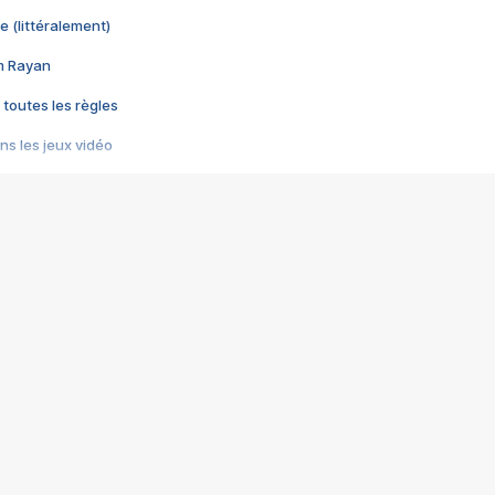
e (littéralement)
im Rayan
 toutes les règles
s les jeux vidéo
us choquant de Rockstar ? - Le scandale BULLY
e plus moche de Steam
du RÊVE tourne au CAUCHEMAR
pendant 8 heures
it… à tort
umiliés par un jeu vidéo
ire - Final Fantasy 8
ti un empire - Age of Empires