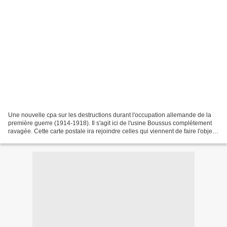
Une nouvelle cpa sur les destructions durant l'occupation allemande de la
première guerre (1914-1918). Il s'agit ici de l'usine Boussus complètement
ravagée. Cette carte postale ira rejoindre celles qui viennent de faire l'objet
d'un album (colonne de...