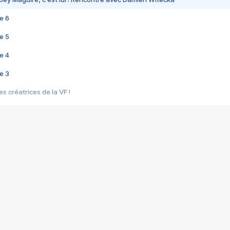
e 6
e 5
e 4
e 3
s créatrices de la VF !
e 2
e 1
e Mektoub My Love arrive enfin ! Rencontre avec Shaïn Boumedine et Sal
i : après Toni en famille
elle réalise le bouleversant Dites lui que je l'aime
ais ! Rencontre autour de Vie privée de Rebecca Zlotowski
 de Marguerite, Grave... Rencontre avec Ella Rumpf