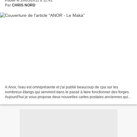
Publié le 20/03/2011 à 11:41
Par
CHRIS NORD
A Anor, l'eau est omniprésente et j'ai publié beaucoup de cpa sur les
nombreux étangs qui servirent dans le passé à faire fonctionner des forges.
Aujourd'hui je vous propose deux nouvelles cartes postales anciennes qui
représentent cet endroit nommé "Le...