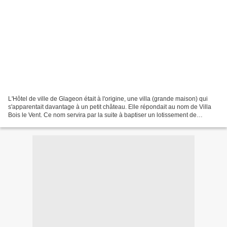
L'Hôtel de ville de Glageon était à l'origine, une villa (grande maison) qui
s'apparentait davantage à un petit château. Elle répondait au nom de Villa
Bois le Vent. Ce nom servira par la suite à baptiser un lotissement de
Glageon. Liens connexes : http://chrisnord.sportblog.fr/689155/GLAGEON-
La-Mairie/...