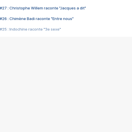
#27 : Christophe Willem raconte "Jacques a dit"
#26 : Chimène Badi raconte "Entre nous"
#25 : Indochine raconte "3e sexe"
#24 : Zaho raconte "C'est chelou"
#23 : Patrick Bruel raconte "Au café des délices"
#22 : Kyo raconte "Le chemin"
#21 : Nolwenn Leroy raconte "Cassé"
#20 : Patrick Hernandez raconte "Born to be alive"
#19 : Lorie raconte "Près de moi"
#18 : Michael Jones raconte "A nos actes manqués" (avec Jean-Jacque
#17 : Khaled raconte "Aïcha"
#16 : Corneille raconte "Parce qu'on vient de loin"