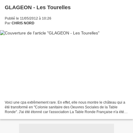
GLAGEON - Les Tourelles
Publié le 11/05/2012 à 10:26
Par
CHRIS NORD
Voici une cpa extrêmement rare. En effet, elle nous montre le château qui a
été transformé en "Colonie sanitaire des Oeuvres Sociales de la Table
Ronde". J'ai été étonné car l'association La Table Ronde Française n'a été
créée qu'au début des années 50...