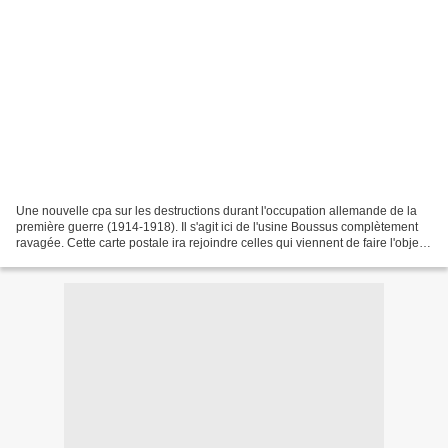
Une nouvelle cpa sur les destructions durant l'occupation allemande de la
première guerre (1914-1918). Il s'agit ici de l'usine Boussus complètement
ravagée. Cette carte postale ira rejoindre celles qui viennent de faire l'objet
d'un album (colonne de...