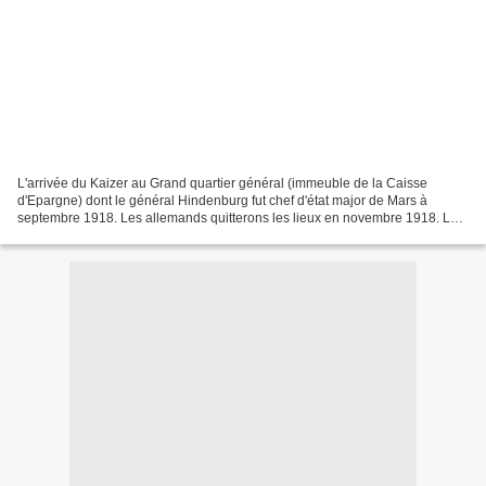
L'arrivée du Kaizer au Grand quartier général (immeuble de la Caisse
d'Epargne) dont le général Hindenburg fut chef d'état major de Mars à
septembre 1918. Les allemands quitterons les lieux en novembre 1918. Le
Général Hindenburg s'incline respectueusement...