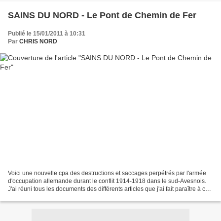
SAINS DU NORD - Le Pont de Chemin de Fer
Publié le 15/01/2011 à 10:31
Par
CHRIS NORD
Voici une nouvelle cpa des destructions et saccages perpétrés par l'armée
d'occupation allemande durant le conflit 1914-1918 dans le sud-Avesnois.
J'ai réuni tous les documents des différents articles que j'ai fait paraître à ce
sujet, dans un album que...