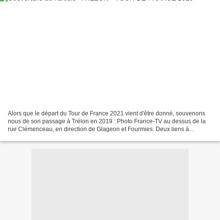
Alors que le départ du Tour de France 2021 vient d'être donné, souvenons
nous de son passage à Trélon en 2019 : Photo France-TV au dessus de la
rue Clémenceau, en direction de Glageon et Fourmies. Deux liens à
redécouvrir : TRELON - Passage du Tour de...