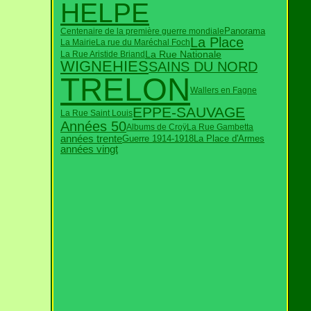
HELPE
Panorama
Centenaire de la première guerre mondiale
La Place
La Mairie
La rue du Maréchal Foch
La Rue Nationale
La Rue Aristide Briand
WIGNEHIES
SAINS DU NORD
TRELON
Wallers en Fagne
EPPE-SAUVAGE
La Rue Saint Louis
Années 50
Albums de Croÿ
La Rue Gambetta
années trente
Guerre 1914-1918
La Place d'Armes
années vingt