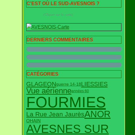
C'EST OÙ LE SUD-AVESNOIS ?
(Cliquer sur la carte)
DERNIERS COMMENTAIRES
CATÉGORIES
GLAGEON
LIESSIES
guerre 14-18
Vue aérienne
années 60
FOURMIES
ANOR
La Rue Jean Jaurès
OHAIN
AVESNES SUR