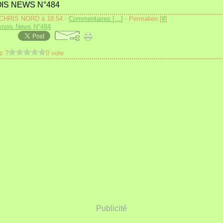
IS NEWS N°484
 CHRIS NORD à 18:54 -
Commentaires [
…
]
- Permalien [
#
]
snois News N°484
z ?
0 vote
Publicité