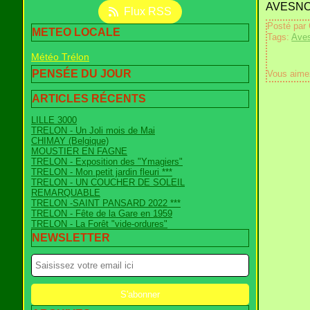
AVESNO
Flux RSS
Posté par
METEO LOCALE
Tags:
Ave
Météo Trélon
PENSÉE DU JOUR
Vous aime
ARTICLES RÉCENTS
LILLE 3000
TRELON - Un Joli mois de Mai
CHIMAY (Belgique)
MOUSTIER EN FAGNE
TRELON - Exposition des "Ymagiers"
TRELON - Mon petit jardin fleuri ***
TRELON - UN COUCHER DE SOLEIL
REMARQUABLE
TRELON -SAINT PANSARD 2022 ***
TRELON - Fête de la Gare en 1959
TRELON - La Forêt "vide-ordures"
NEWSLETTER