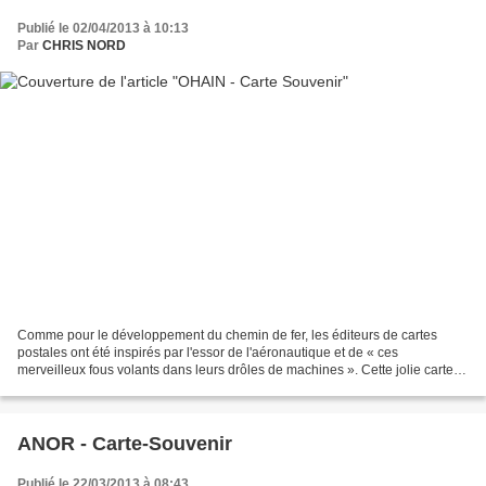
Publié le 02/04/2013 à 10:13
Par
CHRIS NORD
Comme pour le développement du chemin de fer, les éditeurs de cartes
postales ont été inspirés par l'essor de l'aéronautique et de « ces
merveilleux fous volants dans leurs drôles de machines ». Cette jolie carte
postale du début du XXe siècle, plutôt...
ANOR - Carte-Souvenir
Publié le 22/03/2013 à 08:43