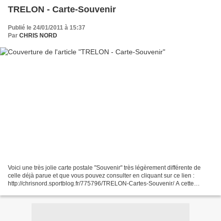
TRELON - Carte-Souvenir
Publié le 24/01/2011 à 15:37
Par
CHRIS NORD
Voici une très jolie carte postale "Souvenir" très légèrement différente de
celle déjà parue et que vous pouvez consulter en cliquant sur ce lien :
http://chrisnord.sportblog.fr/775796/TRELON-Cartes-Souvenir/ A cette
époque le voyage par chemin de fer...