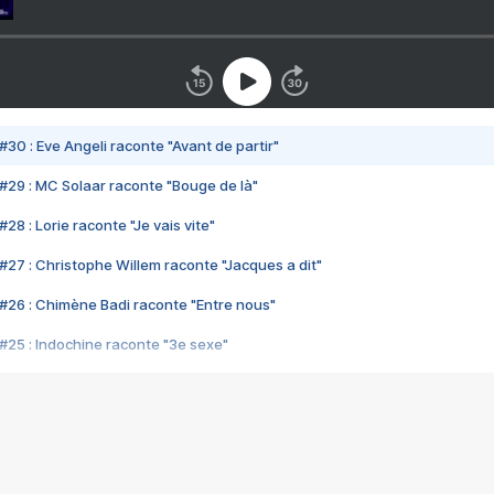
#30 : Eve Angeli raconte "Avant de partir"
#29 : MC Solaar raconte "Bouge de là"
28 : Lorie raconte "Je vais vite"
#27 : Christophe Willem raconte "Jacques a dit"
#26 : Chimène Badi raconte "Entre nous"
#25 : Indochine raconte "3e sexe"
#24 : Zaho raconte "C'est chelou"
#23 : Patrick Bruel raconte "Au café des délices"
#22 : Kyo raconte "Le chemin"