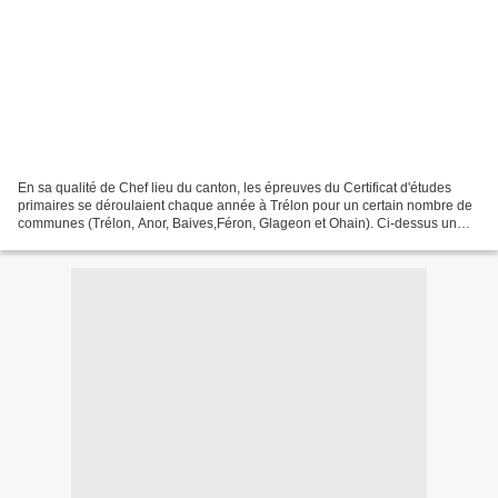
En sa qualité de Chef lieu du canton, les épreuves du Certificat d'études
primaires se déroulaient chaque année à Trélon pour un certain nombre de
communes (Trélon, Anor, Baives,Féron, Glageon et Ohain). Ci-dessus un
article de presse de 1970 nous donne...