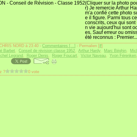
(Cliquer sur la photo p
r) Je remercie Arthur Ha
m'a confié cette photo s
e il figure. Parmi tous c
conscrits, ceux qui sont
n vie aujourd'hui sont o
es. Sauf erreur ou omiss
été reconnus : Premier..
 CHRIS NORD à 23:40 -
Commentaires [
…
]
- Permalien [
#
]
é Barbet
,
Conseil de révision classe 1952
,
Arthur Hardy
,
Marc Béghin
,
Mic
chel Legrand
,
Roger Denis
,
Roger Foucart
,
Victor Naveau
,
Yvon Férenken
z ?
0 vote