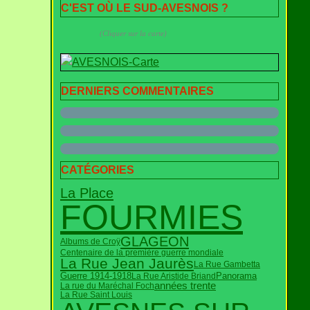
C'EST OÙ LE SUD-AVESNOIS ?
(Cliquer sur la carte)
DERNIERS COMMENTAIRES
CATÉGORIES
La Place
FOURMIES
GLAGEON
Albums de Croÿ
Centenaire de la première guerre mondiale
La Rue Jean Jaurès
La Rue Gambetta
Guerre 1914-1918
Panorama
La Rue Aristide Briand
années trente
La rue du Maréchal Foch
La Rue Saint Louis