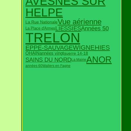
AVESNES SUR
HELPE
Vue aérienne
La Rue Nationale
Années 50
LIESSIES
La Place d'Armes
TRELON
WIGNEHIES
EPPE-SAUVAGE
années vingt
OHAIN
guerre 14-18
ANOR
SAINS DU NORD
La Mairie
années 60
Wallers en Fagne