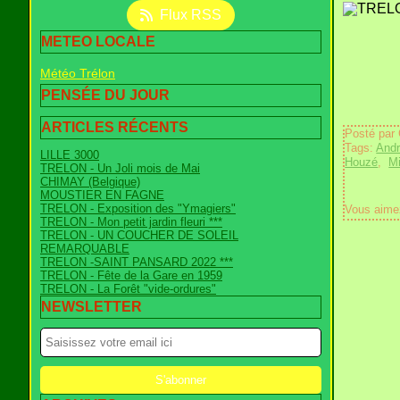
Flux RSS
METEO LOCALE
Météo Trélon
PENSÉE DU JOUR
ARTICLES RÉCENTS
Posté par
Tags:
Andr
LILLE 3000
Houzé
,
Mi
TRELON - Un Joli mois de Mai
CHIMAY (Belgique)
MOUSTIER EN FAGNE
TRELON - Exposition des "Ymagiers"
Vous aime
TRELON - Mon petit jardin fleuri ***
TRELON - UN COUCHER DE SOLEIL
REMARQUABLE
TRELON -SAINT PANSARD 2022 ***
TRELON - Fête de la Gare en 1959
TRELON - La Forêt "vide-ordures"
NEWSLETTER