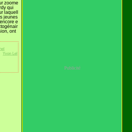
our zoome
rdy qui
ur laquell
es jeunes
 encore e
ctogénair
ion, ont
.
hel
,
Yvon Lel
Publicité