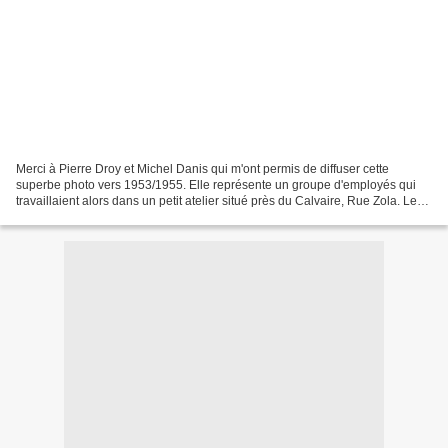
Merci à Pierre Droy et Michel Danis qui m'ont permis de diffuser cette
superbe photo vers 1953/1955. Elle représente un groupe d'employés qui
travaillaient alors dans un petit atelier situé près du Calvaire, Rue Zola. Le
patron était M. Letoret. On y...