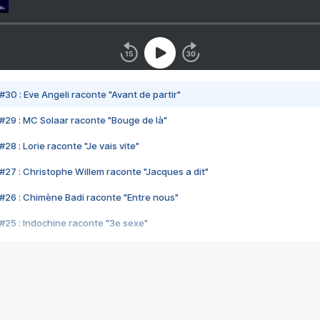
#30 : Eve Angeli raconte "Avant de partir"
#29 : MC Solaar raconte "Bouge de là"
28 : Lorie raconte "Je vais vite"
#27 : Christophe Willem raconte "Jacques a dit"
#26 : Chimène Badi raconte "Entre nous"
#25 : Indochine raconte "3e sexe"
#24 : Zaho raconte "C'est chelou"
#23 : Patrick Bruel raconte "Au café des délices"
#22 : Kyo raconte "Le chemin"