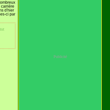
 nombreux
 carrière
ns d'hier
les-ci par
 sur
Publicité