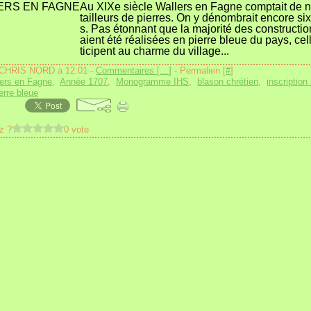
Au XIXe siècle Wallers en Fagne comptait de
tailleurs de pierres. On y dénombrait encore six
s. Pas étonnant que la majorité des constructio
aient été réalisées en pierre bleue du pays, cel
ticipent au charme du village...
 CHRIS NORD à 12:01 -
Commentaires [
…
]
- Permalien [
#
]
ers en Fagne
,
Année 1707
,
Monogramme IHS
,
blason chrétien
,
inscription
erre bleue
z ?
0 vote