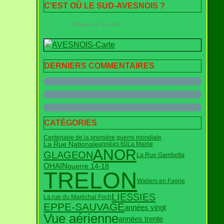
C'EST OÙ LE SUD-AVESNOIS ?
(Cliquer sur la carte)
DERNIERS COMMENTAIRES
CATÉGORIES
Centenaire de la première guerre mondiale
La Rue Nationale
années 60
La Mairie
ANOR
GLAGEON
La Rue Gambetta
OHAIN
guerre 14-18
TRELON
Wallers en Fagne
LIESSIES
La rue du Maréchal Foch
EPPE-SAUVAGE
années vingt
Vue aérienne
années trente