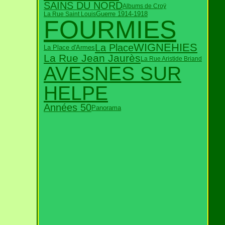
SAINS DU NORD
Albums de Croÿ
Guerre 1914-1918
La Rue Saint Louis
FOURMIES
WIGNEHIES
La Place
La Place d'Armes
La Rue Jean Jaurès
La Rue Aristide Briand
AVESNES SUR
HELPE
Années 50
Panorama