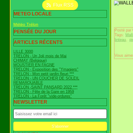
Flux RSS
METEO LOCALE
Météo Trélon
Posté par
PENSÉE DU JOUR
Tags:
Wall
linteau
,
pi
ARTICLES RÉCENTS
LILLE 3000
Vous aime
TRELON - Un Joli mois de Mai
CHIMAY (Belgique)
MOUSTIER EN FAGNE
TRELON - Exposition des "Ymagiers"
TRELON - Mon petit jardin fleuri ***
TRELON - UN COUCHER DE SOLEIL
REMARQUABLE
TRELON -SAINT PANSARD 2022 ***
TRELON - Fête de la Gare en 1959
TRELON - La Forêt "vide-ordures"
NEWSLETTER