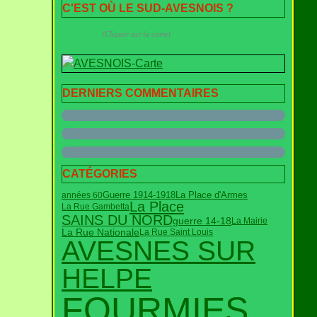
C'EST OÙ LE SUD-AVESNOIS ?
(Cliquer sur la carte)
DERNIERS COMMENTAIRES
CATÉGORIES
Guerre 1914-1918
années 60
La Place d'Armes
La Place
La Rue Gambetta
SAINS DU NORD
guerre 14-18
La Mairie
La Rue Nationale
La Rue Saint Louis
AVESNES SUR
HELPE
FOURMIES