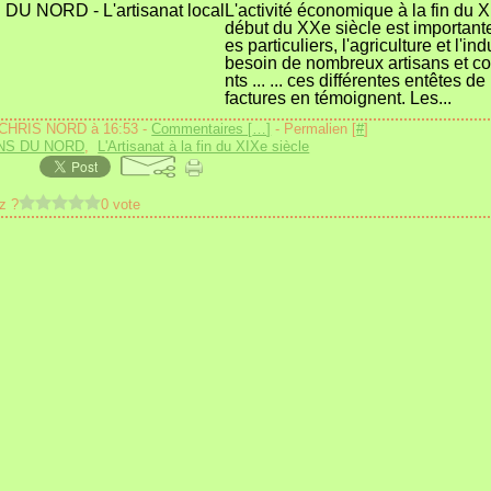
L'activité économique à la fin du X
début du XXe siècle est importante
es particuliers, l'agriculture et l'ind
besoin de nombreux artisans et 
nts ... ... ces différentes entêtes de
factures en témoignent. Les...
 CHRIS NORD à 16:53 -
Commentaires [
…
]
- Permalien [
#
]
NS DU NORD
,
L'Artisanat à la fin du XIXe siècle
z ?
0 vote