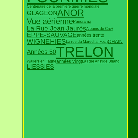
Centenaire de la première guerre mondiale
ANOR
GLAGEON
Vue aérienne
Panorama
La Rue Jean Jaurès
Albums de Croÿ
EPPE-SAUVAGE
années trente
WIGNEHIES
OHAIN
La rue du Maréchal Foch
TRELON
Années 50
années vingt
Wallers en Fagne
La Rue Aristide Briand
LIESSIES