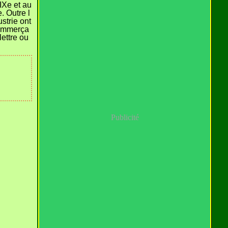
IXe et au
. Outre l
ustrie ont
commerça
 lettre ou
Publicité