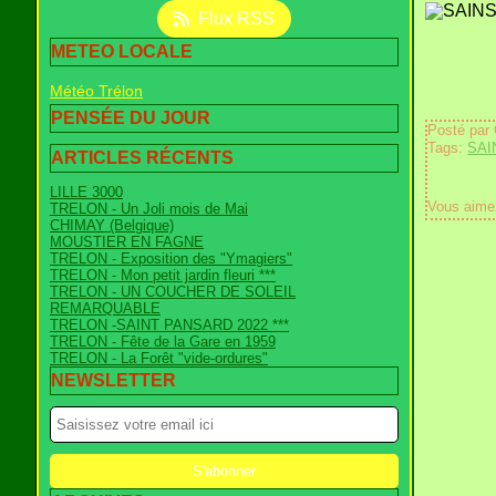
Flux RSS
METEO LOCALE
Météo Trélon
PENSÉE DU JOUR
Posté par
Tags:
SAI
ARTICLES RÉCENTS
LILLE 3000
Vous aime
TRELON - Un Joli mois de Mai
CHIMAY (Belgique)
MOUSTIER EN FAGNE
TRELON - Exposition des "Ymagiers"
TRELON - Mon petit jardin fleuri ***
TRELON - UN COUCHER DE SOLEIL
REMARQUABLE
TRELON -SAINT PANSARD 2022 ***
TRELON - Fête de la Gare en 1959
TRELON - La Forêt "vide-ordures"
NEWSLETTER