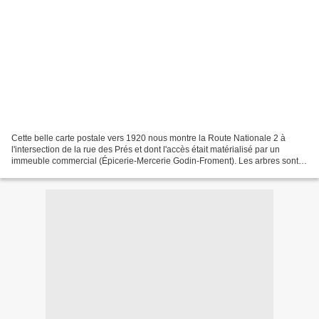
Cette belle carte postale vers 1920 nous montre la Route Nationale 2 à
l'intersection de la rue des Prés et dont l'accès était matérialisé par un
immeuble commercial (Épicerie-Mercerie Godin-Froment). Les arbres sont
dénudés, c'est l'hiver. Comme souvent...