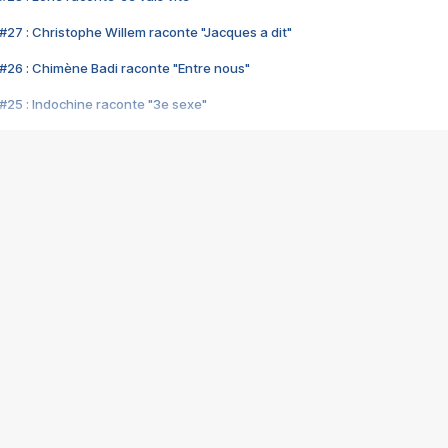
#27 : Christophe Willem raconte "Jacques a dit"
#26 : Chimène Badi raconte "Entre nous"
#25 : Indochine raconte "3e sexe"
#24 : Zaho raconte "C'est chelou"
#23 : Patrick Bruel raconte "Au café des délices"
#22 : Kyo raconte "Le chemin"
#21 : Nolwenn Leroy raconte "Cassé"
#20 : Patrick Hernandez raconte "Born to be alive"
#19 : Lorie raconte "Près de moi"
#18 : Michael Jones raconte "A nos actes manqués" (avec Jean-Jacque
#17 : Khaled raconte "Aïcha"
#16 : Corneille raconte "Parce qu'on vient de loin"