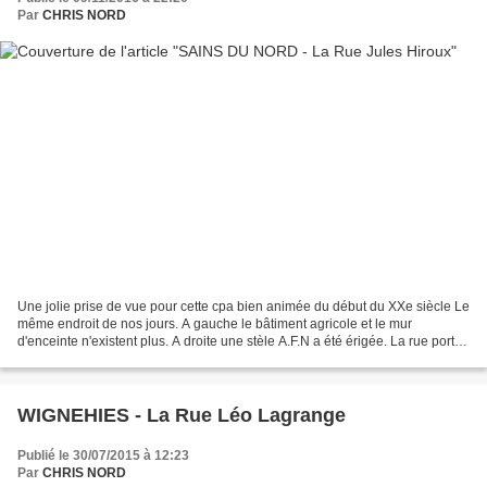
Par
CHRIS NORD
Une jolie prise de vue pour cette cpa bien animée du début du XXe siècle Le
même endroit de nos jours. A gauche le bâtiment agricole et le mur
d'enceinte n'existent plus. A droite une stèle A.F.N a été érigée. La rue porte
désormais le nom de Léo Lag...
WIGNEHIES - La Rue Léo Lagrange
Publié le 30/07/2015 à 12:23
Par
CHRIS NORD