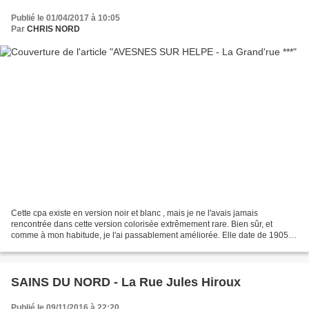
Publié le 01/04/2017 à 10:05
Par
CHRIS NORD
Cette cpa existe en version noir et blanc , mais je ne l'avais jamais
rencontrée dans cette version colorisée extrêmement rare. Bien sûr, et
comme à mon habitude, je l'ai passablement améliorée. Elle date de 1905 et
le cliché a été pris depuis le haut...
SAINS DU NORD - La Rue Jules Hiroux
Publié le 09/11/2016 à 22:20