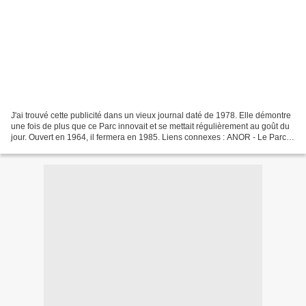
J'ai trouvé cette publicité dans un vieux journal daté de 1978. Elle démontre
une fois de plus que ce Parc innovait et se mettait régulièrement au goût du
jour. Ouvert en 1964, il fermera en 1985. Liens connexes : ANOR - Le Parc
de La Galoperie - CHRISNORD...