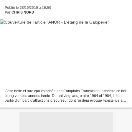
Publié le 28/10/2016 à 16:50
Par
CHRIS NORD
Cette belle et rare cpa colorisée des Comptoirs Français nous montre ce bel
étang vers les années trente. Durant vingt ans, e ntre 1964 et 1984, il fera
partie d'un parc d'attractions précurseur dont j'ai déjà évoqué l'existence à
de nombreuses reprises...