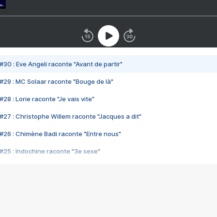
#30 : Eve Angeli raconte "Avant de partir"
#29 : MC Solaar raconte "Bouge de là"
28 : Lorie raconte "Je vais vite"
#27 : Christophe Willem raconte "Jacques a dit"
#26 : Chimène Badi raconte "Entre nous"
#25 : Indochine raconte "3e sexe"
#24 : Zaho raconte "C'est chelou"
#23 : Patrick Bruel raconte "Au café des délices"
#22 : Kyo raconte "Le chemin"