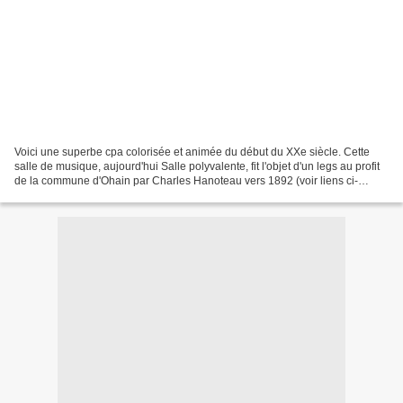
Voici une superbe cpa colorisée et animée du début du XXe siècle. Cette
salle de musique, aujourd'hui Salle polyvalente, fit l'objet d'un legs au profit
de la commune d'Ohain par Charles Hanoteau vers 1892 (voir liens ci-
dessous)
http://chris59132.canalblog.com/archives/2012/02/29/23640519.html...