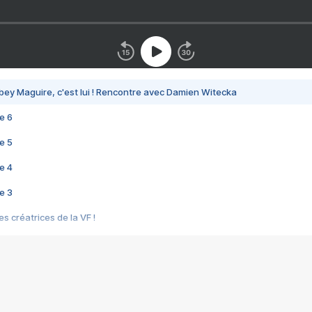
bey Maguire, c'est lui ! Rencontre avec Damien Witecka
e 6
e 5
e 4
e 3
s créatrices de la VF !
e 2
e 1
e Mektoub My Love arrive enfin ! Rencontre avec Shaïn Boumedine et Sal