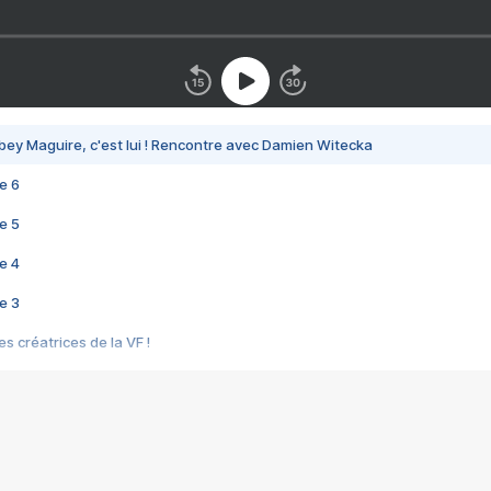
bey Maguire, c'est lui ! Rencontre avec Damien Witecka
e 6
e 5
e 4
e 3
s créatrices de la VF !
e 2
e 1
e Mektoub My Love arrive enfin ! Rencontre avec Shaïn Boumedine et Sal