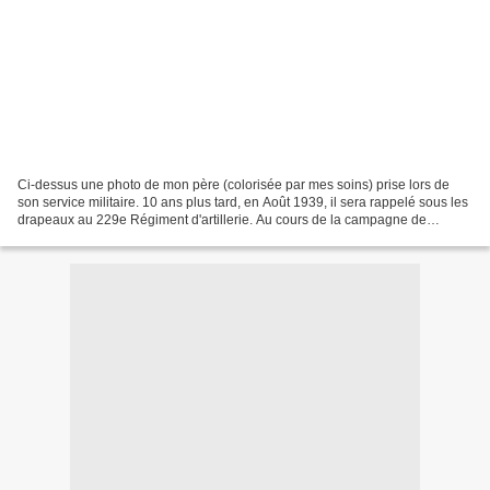
Ci-dessus une photo de mon père (colorisée par mes soins) prise lors de
son service militaire. 10 ans plus tard, en Août 1939, il sera rappelé sous les
drapeaux au 229e Régiment d'artillerie. Au cours de la campagne de
Dunkerque en Mai 1940, il sera fait...