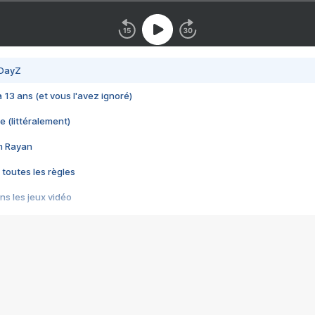
 DayZ
 a 13 ans (et vous l'avez ignoré)
e (littéralement)
im Rayan
 toutes les règles
s les jeux vidéo
us choquant de Rockstar ? - Le scandale BULLY
e plus moche de Steam
du RÊVE tourne au CAUCHEMAR
pendant 8 heures