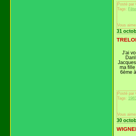
Posté par
Tags:
Fête
Vous aime
31 octo
TRELON
J'ai v
Danl
Jacques,
ma fille
6ème à 
Posté par
Tags:
198
Vous aime
30 octo
WIGNEH