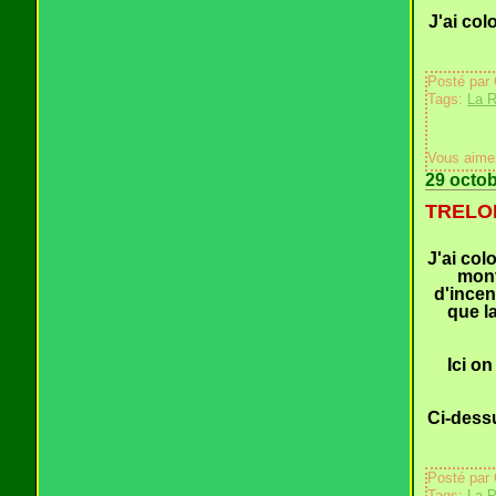
J'ai col
Posté par
Tags:
La 
Vous aime
29 octo
TRELON
J'ai col
mont
d'incen
que la
Ici o
Ci-dessu
Posté par
Tags:
La P