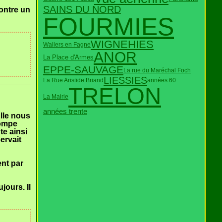
SAINS DU NORD
montre un
FOURMIES
WIGNEHIES
Wallers en Fagne
ANOR
La Place d'Armes
EPPE-SAUVAGE
La rue du Maréchal Foch
LIESSIES
La Rue Aristide Briand
années 60
TRELON
La Mairie
années trente
Elle nous
pompe
te ainsi
ervait
ent par
jours. Il