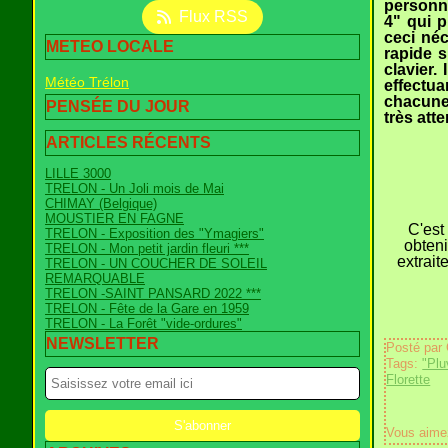
personne
Flux RSS
4" qui 
ceci néc
METEO LOCALE
rapide 
clavier.
Météo Trélon
effectu
chacune 
PENSÉE DU JOUR
très atte
ARTICLES RÉCENTS
LILLE 3000
TRELON - Un Joli mois de Mai
CHIMAY (Belgique)
MOUSTIER EN FAGNE
C'est
TRELON - Exposition des "Ymagiers"
obteni
TRELON - Mon petit jardin fleuri ***
extrait
TRELON - UN COUCHER DE SOLEIL
REMARQUABLE
TRELON -SAINT PANSARD 2022 ***
TRELON - Fête de la Gare en 1959
TRELON - La Forêt "vide-ordures"
NEWSLETTER
Posté par
Tags:
"Plu
Florette
Vous aime