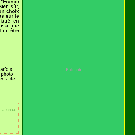
e "France
ien sûr,
 un choix
s sur le
istré, en
ne à une
faut être
 :
arfois
Publicité
e photo
éritable
,
Jean de