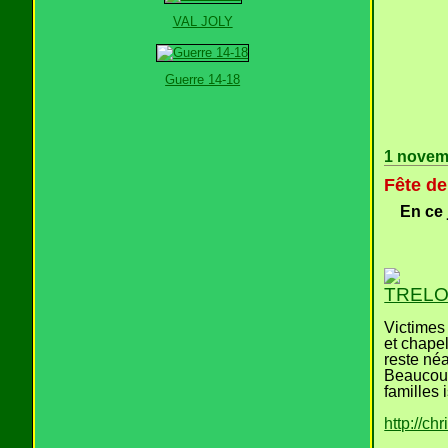
VAL JOLY
Guerre 14-18
1 novem
Fête de
En ce 
TRELON
Victimes
et chapel
reste né
Beaucoup
familles 
http://c