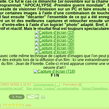
lle. Ce fut le cas ce dimanche 1er novembre sur la chaîn
programmait "APOCALYPSE -Première guerre mondiale". B
essite de visionner l'émission sur un PC et faire ensuite
sur certaines images à l'aide d'une combinaison de touche
 Il faut ensuite "décanter" l'ensemble de ce qui a été enreg
ant un tri des meilleures captures et retoucher ensuite u
d'entre-elles à l'aide d'un logiciel "photo" adapté. Bref, il 
ntif et réactif. Mais le résultat final est toujours spectaculaire
 avec cette même technique de capture d'images que l'on peut p
r des extraits lors de la diffusion d'un film : Ici une extraordinair
e du film : Jean de Florette. Celle-ci m'est apparue comme une v
oeuvre d'art !
F I N
 CHRIS NORD à 16:53 -
Commentaires [
…
]
- Permalien [
#
]
viométrie record"
,
Des photos "couleur" exceptionnelles
,
Gérard Depardieux
z ?
1 vote