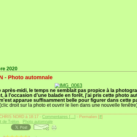
bre 2020
 - Photo automnale
e après-midi, le temps ne semblait pas propice à la photogra
, à l'occasion d'une balade en forêt, j'ai pris cette photo a
m'est apparue suffisamment belle pour figurer dans cette p
(clic droit sur la photo et ouvrir le lien dans une nouvelle fenêtre
 CHRIS NORD à 18:17 -
Commentaires [
…
]
- Permalien [
#
]
t de Trélon
,
Photo automnale