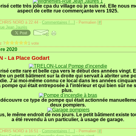
orisé cette très jolie cpa du village où je suis né. Elle nous 
aspect de cette rue commerçante vers 1925.
 CHRIS NORD à 22:44 -
Commentaires [
…
]
- Permalien [
#
]
Rue Jean Jaurès
z ?
1 vote
bre 2020
 - La Place Godart
orisé cette rare et belle cpa vers le début des années vingt. 
re un petit bâtiment sur la droite qui servait à abriter une 
die. J'ai moi-même connu ce local dans les années cinquan
 pompe qui était entreposée à l'intérieur et qui bien sûr ne s
plus.
n découvre ce type de pompe qui était actionnée manuellem
deux pompiers.
s, le même endroit de nos jours. Le petit bâtiment existe tou
a été revendu à un particulier, à usage de garage.
 CHRIS NORD à 16:51 -
Commentaires [
…
]
- Permalien [
#
]
lace Godart
,
pompe d'incendie dans les années vingt