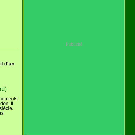
Publicité
it d'un
rd)
onuments
don. Il
siècle.
es