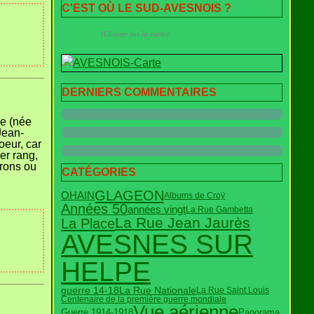
C'EST OÙ LE SUD-AVESNOIS ?
(Cliquer sur la carte)
DERNIERS COMMENTAIRES
ce (née
Jean-
oeur, car
1er rang,
trons ou
CATÉGORIES
GLAGEON
OHAIN
Albums de Croÿ
Années 50
années vingt
La Rue Gambetta
La Rue Jean Jaurès
La Place
AVESNES SUR
HELPE
guerre 14-18
La Rue Nationale
La Rue Saint Louis
Centenaire de la première guerre mondiale
Vue aérienne
Guerre 1914-1918
Panorama