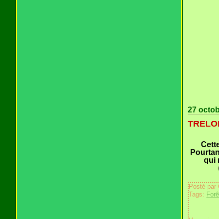
27 octo
TRELON
Cett
Pourtant
qui 
Posté par
Tags:
Forê