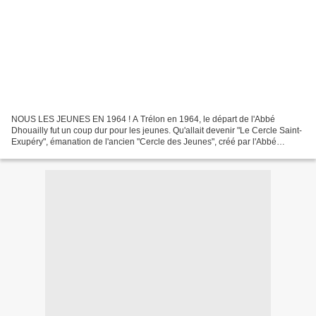
NOUS LES JEUNES EN 1964 ! A Trélon en 1964, le départ de l'Abbé
Dhouailly fut un coup dur pour les jeunes. Qu'allait devenir "Le Cercle Saint-
Exupéry", émanation de l'ancien "Cercle des Jeunes", créé par l'Abbé
Lussigny, qui existait au même endroit*...