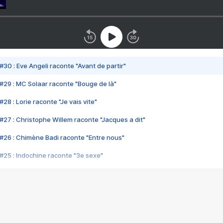
#30 : Eve Angeli raconte "Avant de partir"
#29 : MC Solaar raconte "Bouge de là"
28 : Lorie raconte "Je vais vite"
#27 : Christophe Willem raconte "Jacques a dit"
#26 : Chimène Badi raconte "Entre nous"
#25 : Indochine raconte "3e sexe"
#24 : Zaho raconte "C'est chelou"
#23 : Patrick Bruel raconte "Au café des délices"
#22 : Kyo raconte "Le chemin"