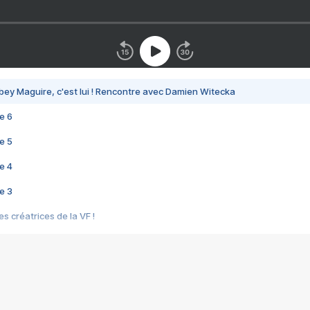
bey Maguire, c'est lui ! Rencontre avec Damien Witecka
e 6
e 5
e 4
e 3
s créatrices de la VF !
e 2
e 1
e Mektoub My Love arrive enfin ! Rencontre avec Shaïn Boumedine et Sal