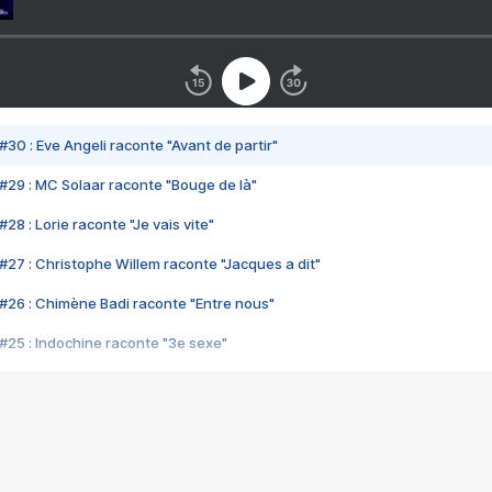
#30 : Eve Angeli raconte "Avant de partir"
#29 : MC Solaar raconte "Bouge de là"
28 : Lorie raconte "Je vais vite"
#27 : Christophe Willem raconte "Jacques a dit"
#26 : Chimène Badi raconte "Entre nous"
#25 : Indochine raconte "3e sexe"
#24 : Zaho raconte "C'est chelou"
#23 : Patrick Bruel raconte "Au café des délices"
#22 : Kyo raconte "Le chemin"