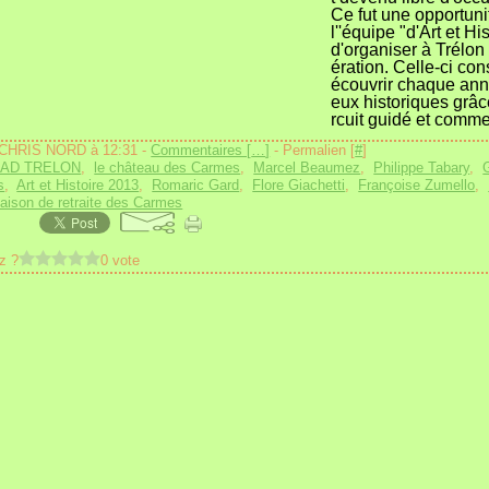
Ce fut une opportuni
l''équipe "d'Art et Hi
d'organiser à Trélon
ération. Celle-ci con
écouvrir chaque ann
eux historiques grâc
rcuit guidé et comme
 CHRIS NORD à 12:31 -
Commentaires [
…
]
- Permalien [
#
]
AD TRELON
,
le château des Carmes
,
Marcel Beaumez
,
Philippe Tabary
,
G
s
,
Art et Histoire 2013
,
Romaric Gard
,
Flore Giachetti
,
Françoise Zumello
,
aison de retraite des Carmes
z ?
0 vote