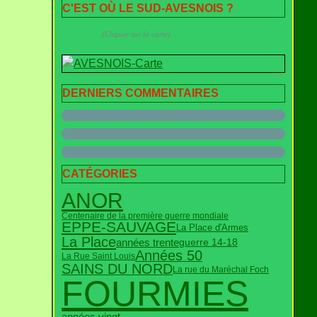
C'EST OÙ LE SUD-AVESNOIS ?
(Cliquer sur la carte)
DERNIERS COMMENTAIRES
CATÉGORIES
ANOR
Centenaire de la première guerre mondiale
EPPE-SAUVAGE
La Place d'Armes
La Place
années trente
guerre 14-18
Années 50
La Rue Saint Louis
SAINS DU NORD
La rue du Maréchal Foch
FOURMIES
années vingt