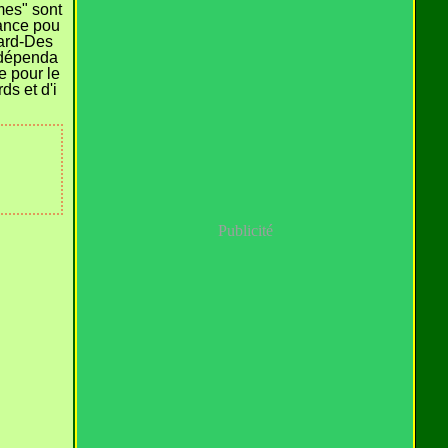
mes" sont
ance pou
dard-Des
 dépenda
e pour le
ds et d'i
Publicité