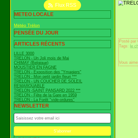
Flux RSS
METEO LOCALE
Météo Trélon
PENSÉE DU JOUR
Posté par
ARTICLES RÉCENTS
Tags:
le c
LILLE 3000
TRELON - Un Joli mois de Mai
Vous aime
CHIMAY (Belgique)
MOUSTIER EN FAGNE
TRELON - Exposition des "Ymagiers"
TRELON - Mon petit jardin fleuri ***
TRELON - UN COUCHER DE SOLEIL
REMARQUABLE
TRELON -SAINT PANSARD 2022 ***
TRELON - Fête de la Gare en 1959
TRELON - La Forêt "vide-ordures"
NEWSLETTER