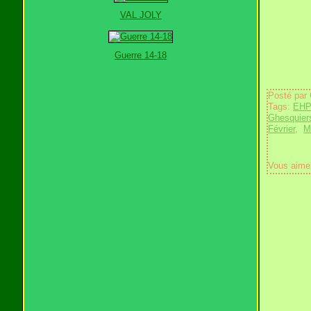
VAL JOLY
Guerre 14-18
Posté par
Tags:
EHP
Ghesquier
Février
,
M
Vous aime