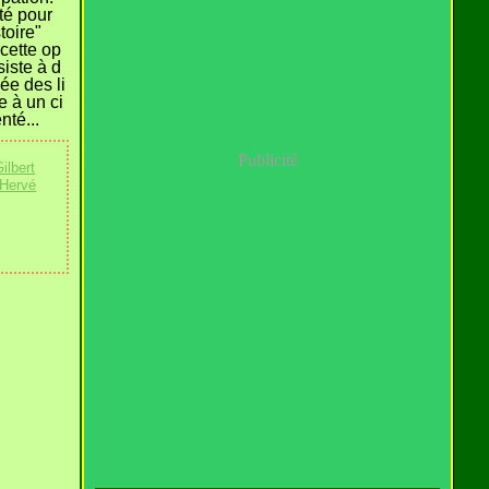
té pour
stoire"
 cette op
siste à d
ée des li
e à un ci
nté...
Publicité
ilbert
Hervé