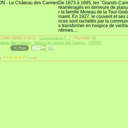
De 1873 à 1885, les "Grands-Car
réaménagés en demeure de plais
r la famille Moreau de la Tour-Go
maret. En 1927, le couvent et ses
nces sont rachetés par la commun
s transformer en hospice de vieillar
nfirmes....
 CHRIS NORD à 18:31 -
Commentaires [
…
]
- Permalien [
#
]
hâteau des Carmes
,
Maison de retraite des Carmes
,
EPAHD
z ?
1 vote