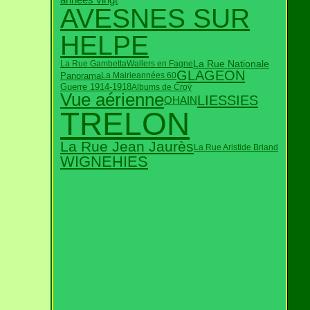
AVESNES SUR
HELPE
La Rue Nationale
La Rue Gambetta
Wallers en Fagne
GLAGEON
Panorama
La Mairie
années 60
Guerre 1914-1918
Albums de Croÿ
Vue aérienne
LIESSIES
OHAIN
TRELON
La Rue Jean Jaurès
La Rue Aristide Briand
WIGNEHIES