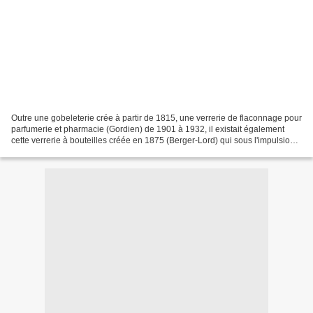
Outre une gobeleterie crée à partir de 1815, une verrerie de flaconnage pour
parfumerie et pharmacie (Gordien) de 1901 à 1932, il existait également
cette verrerie à bouteilles créée en 1875 (Berger-Lord) qui sous l'impulsion
de M. Mulat fera partie d'un...