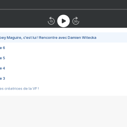
bey Maguire, c'est lui ! Rencontre avec Damien Witecka
e 6
e 5
e 4
e 3
s créatrices de la VF !
e 2
e 1
e Mektoub My Love arrive enfin ! Rencontre avec Shaïn Boumedine et Sal