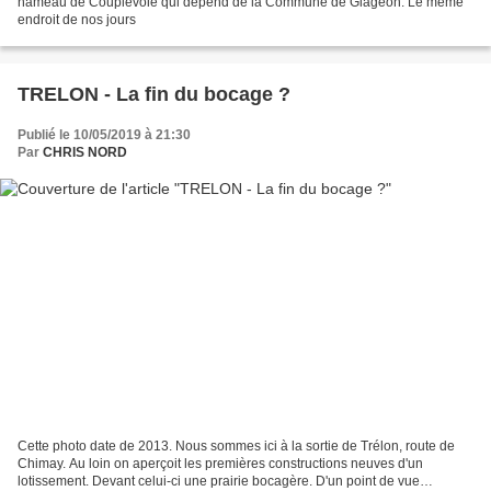
hameau de Couplevoie qui dépend de la Commune de Glageon. Le même
endroit de nos jours
TRELON - La fin du bocage ?
Publié le 10/05/2019 à 21:30
Par
CHRIS NORD
Cette photo date de 2013. Nous sommes ici à la sortie de Trélon, route de
Chimay. Au loin on aperçoit les premières constructions neuves d'un
lotissement. Devant celui-ci une prairie bocagère. D'un point de vue