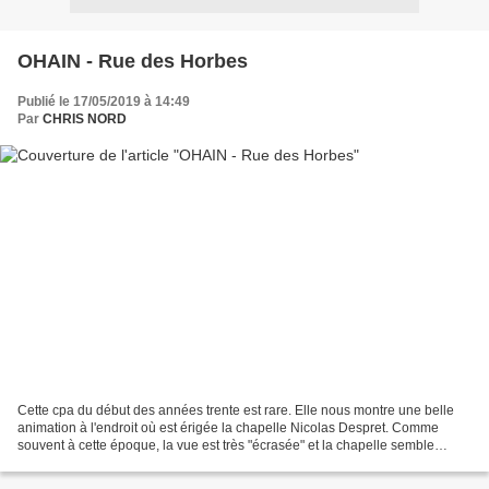
OHAIN - Rue des Horbes
Publié le 17/05/2019 à 14:49
Par
CHRIS NORD
Cette cpa du début des années trente est rare. Elle nous montre une belle
animation à l'endroit où est érigée la chapelle Nicolas Despret. Comme
souvent à cette époque, la vue est très "écrasée" et la chapelle semble
proche, alors qu'en réalité elle est...