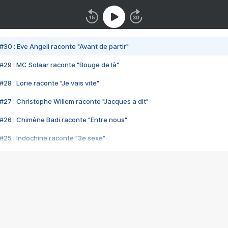
#30 : Eve Angeli raconte "Avant de partir"
#29 : MC Solaar raconte "Bouge de là"
28 : Lorie raconte "Je vais vite"
#27 : Christophe Willem raconte "Jacques a dit"
#26 : Chimène Badi raconte "Entre nous"
#25 : Indochine raconte "3e sexe"
#24 : Zaho raconte "C'est chelou"
#23 : Patrick Bruel raconte "Au café des délices"
#22 : Kyo raconte "Le chemin"
#21 : Nolwenn Leroy raconte "Cassé"