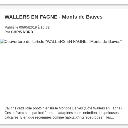
environnemental, nul doute que ce paysage...
WALLERS EN FAGNE - Monts de Baives
Publié le 09/05/2019 à 16:32
Par
CHRIS NORD
J'ai pris cette jolie photo hier sur le Mont de Baives (Côté Wallers en Fagne).
Ces chèvres sont particulièrement adaptées pour l'entretien des pelouses
calcaires. Bien que reconnues comme habitat d'intérêt européen, les
pelouses calcaires sont des espaces...