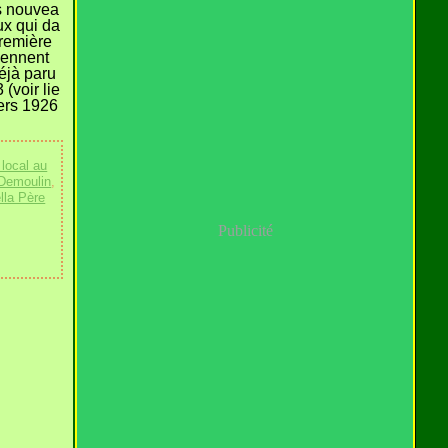
s nouvea
x qui da
première
viennent
déjà paru
 (voir lie
Vers 1926
local au
 Demoulin
,
la Père
Publicité