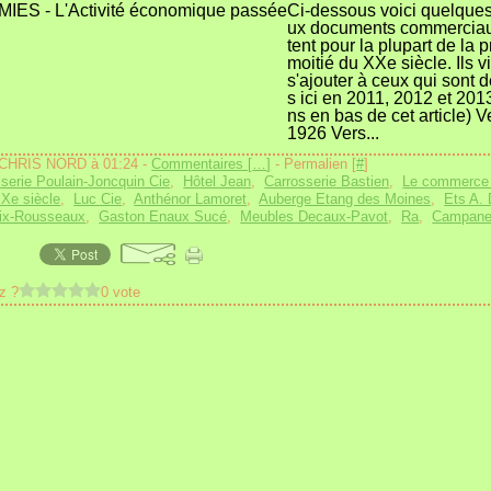
Ci-dessous voici quelque
ux documents commerciau
tent pour la plupart de la 
moitié du XXe siècle. Ils 
s'ajouter à ceux qui sont 
s ici en 2011, 2012 et 2013
ns en bas de cet article) 
1926 Vers...
 CHRIS NORD à 01:24 -
Commentaires [
…
]
- Permalien [
#
]
serie Poulain-Joncquin Cie
,
Hôtel Jean
,
Carrosserie Bastien
,
Le commerce 
Xe siècle
,
Luc Cie
,
Anthénor Lamoret
,
Auberge Etang des Moines
,
Ets A.
oix-Rousseaux
,
Gaston Enaux Sucé
,
Meubles Decaux-Pavot
,
Ra
,
Campanel
z ?
0 vote