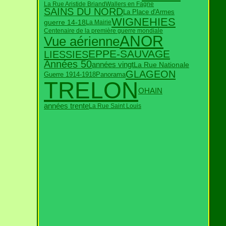
La Rue Aristide Briand
Wallers en Fagne
SAINS DU NORD
La Place d'Armes
WIGNEHIES
guerre 14-18
La Mairie
Centenaire de la première guerre mondiale
ANOR
Vue aérienne
EPPE-SAUVAGE
LIESSIES
Années 50
années vingt
La Rue Nationale
GLAGEON
Guerre 1914-1918
Panorama
TRELON
OHAIN
années trente
La Rue Saint Louis