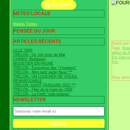
Flux RSS
METEO LOCALE
Météo Trélon
PENSÉE DU JOUR
ARTICLES RÉCENTS
Posté par
Tags:
Bras
LILLE 3000
début du X
TRELON - Un Joli mois de Mai
Ets Delcr
CHIMAY (Belgique)
Fils
MOUSTIER EN FAGNE
TRELON - Exposition des "Ymagiers"
TRELON - Mon petit jardin fleuri ***
TRELON - UN COUCHER DE SOLEIL
Vous aime
REMARQUABLE
TRELON -SAINT PANSARD 2022 ***
TRELON - Fête de la Gare en 1959
TRELON - La Forêt "vide-ordures"
NEWSLETTER