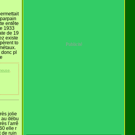
ermettait
 parpain
te entête
de 1933
ate de 19
ez existe
pèrent to
Publicité
 métaux.
 donc pl
re
neuse
,
rès jolie
e au débu
rès l'arrê
60 elle r
t de ruin