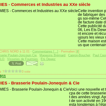
ES - Commerces et Industries au XXe siècle
Cette invention p
de fabriquer des
gs soi-même Cet
de facture date 
Cette publicité d
06, Les Ets Dew
nt encore et récu
ujours les vieux
Cette maison est
us que centenai
 CHRIS NORD à 11:01 -
Commentaires [
…
]
- Permalien [
#
]
serie Poulain-Joncquin Cie
,
Magasins Brémard
,
Capron-Boucher
,
Paul Cas
GLO
,
Visseries de Fourmies
,
Ets Dewez
z ?
0 vote
2011
ES - Brasserie Poulain-Jonequin & Cie
Voici une nouvelle et t
cpa de cette brasseri
t des années vingt. Ap
t de son activité en 19
esta longtemps à l'éta