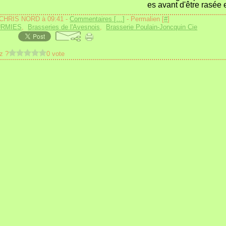
es avant d'être rasée
 CHRIS NORD à 09:41 -
Commentaires [
…
]
- Permalien [
#
]
URMIES
,
Brasseries de l'Avesnois
,
Brasserie Poulain-Joncquin Cie
z ?
0 vote