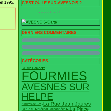
 en 1995.
C'EST OÙ LE SUD-AVESNOIS ?
(Cliquer sur la carte)
DERNIERS COMMENTAIRES
CATÉGORIES
La Rue Gambetta
FOURMIES
AVESNES SUR
HELPE
La Rue Jean Jaurès
Albums de Croÿ
La Place
La rue du Maréchal Foch
années 60