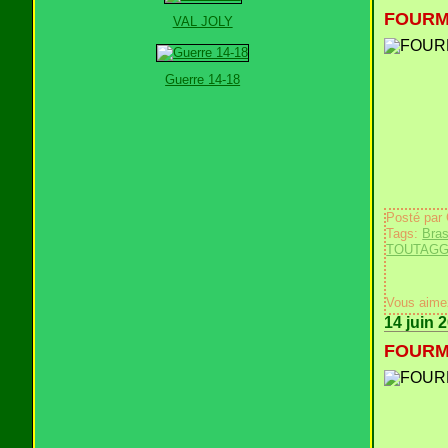
FOURMI
VAL JOLY
Guerre 14-18
Posté par
Tags:
Bras
TOUTAG
Vous aime
14 juin 
FOURMI